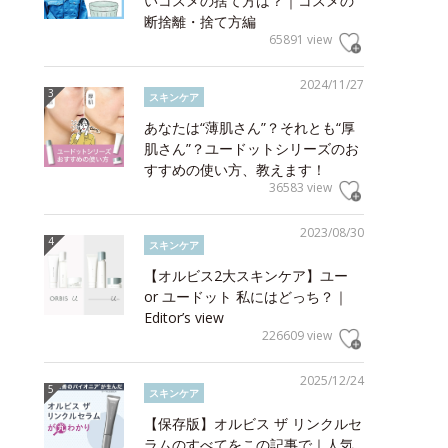
いコスメの捨て方は？｜コスメの
断捨離・捨て方編
65891 view
2024/11/27
スキンケア
あなたは“薄肌さん”？それとも“厚
肌さん”？ユードットシリーズのお
すすめの使い方、教えます！
36583 view
2023/08/30
スキンケア
【オルビス2大スキンケア】ユー
or ユードット 私にはどっち？｜
Editor’s view
226609 view
2025/12/24
スキンケア
【保存版】オルビス ザ リンクルセ
ラムのすべてをこの記事で｜人気