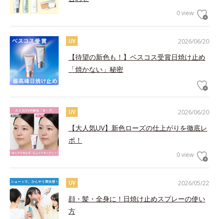
0 view
2026/06/20
UV
【待望の新色も！】ベスコス受賞日焼け止め
「焼かない」秘密
2026/06/20
UV
【大人気UV】新色ローズの仕上がりを徹底レ
ポ！
0 view
2026/05/22
UV
顔・髪・全身に！日焼け止めスプレーの使い
方