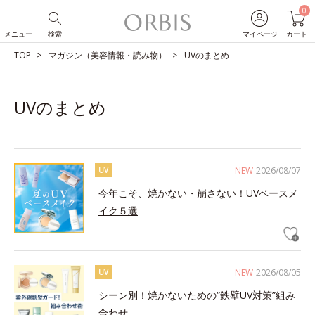
0
メニュー
検索
マイページ
カート
TOP
マガジン（美容情報・読み物）
UVのまとめ
UVのまとめ
NEW
2026/08/07
UV
今年こそ、焼かない・崩さない！UVベースメ
イク５選
NEW
2026/08/05
UV
シーン別！焼かないための“鉄壁UV対策”組み
合わせ