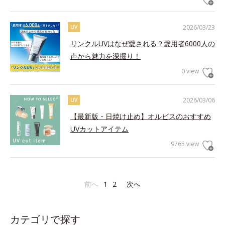
2026/03/23
UV
リンクルUVはなぜ愛される？愛用者6000人の
声から魅力を深掘り！
0 view
2026/03/06
UV
【最新版・日焼け止め】オルビスのおすすめ
UVカットアイテム
9765 view
前へ
1
2
次へ
カテゴリで探す