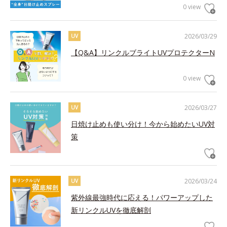
0 view
2026/03/29
UV
【Q&A】リンクルブライトUVプロテクターN
0 view
2026/03/27
UV
日焼け止めも使い分け！今から始めたいUV対
策
2026/03/24
UV
紫外線最強時代に応える！パワーアップした
新リンクルUVを徹底解剖