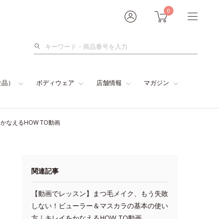
0
検
索
食品）
ボディウェア
店舗情報
マガジン
なえるHOW TO動画
関連記事
【動画でレッスン】まつ毛メイク、もう失敗
しない！ビューラー＆マスカラの基本の使い
方｜キレイをかなえるHOW TO動画