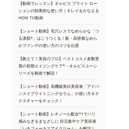
【動画でレッスン】オルビス ブライト ロー
ションの効果的な使い方｜キレイをかなえる
HOW TO動画
【ショート動画】毛穴レスでなめらかな「つ
る凛肌*」はこうつくる！新・高密着なめら
かファンデの使い方のコツを伝授
【教えて！美容のプロ】ベストコスメ多数受
賞の初期エイジングケア*・オルビスユーシ
リーズを動画で解説！
【ショート動画】高機能美白美容液「アドバ
ンスドブライトニングセラム」の使い方＆テ
クスチャーをチェック！
【ショート動画】レチノール配合*1でハリ
感みなぎるまなざしに 目元集中ケア美容液
「レチフォーカスアイクリーム」を解説！