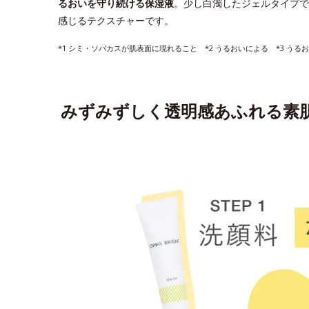
るおいを守り続ける保湿液
。少し白濁したジェルタイプで
感じるテクスチャーです。
*1 シミ・ソバカスが肌表面に現れること *2 うるおいによる *3 う
みずみずしく透明感あふれる素