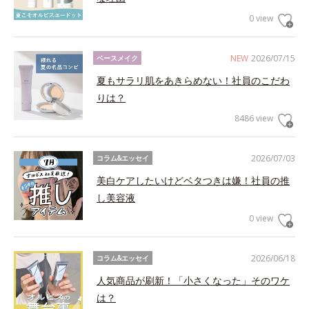
0 view
NEW
2026/07/15
ベースメイク
夏もサラリ肌をあきらめない！社員のこだわ
りは？
8486 view
2026/07/03
コラム&エッセイ
美白ケアしたいけどベタつきは嫌！社員の推
し美容液
0 view
2026/06/18
コラム&エッセイ
人気商品が刷新！「小さくなった」そのワケ
は？