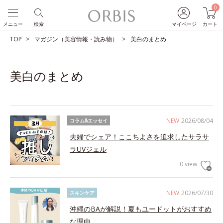
0
メニュー
検索
マイページ
カート
TOP
マガジン（美容情報・読み物）
美白のまとめ
美白のまとめ
NEW
2026/08/04
コラム&エッセイ
夫婦でシェア！ここちよさを追求したサラサ
ラUVジェル
0 view
NEW
2026/07/30
スキンケア
沖縄のBAが解説！夏もユードットがおすすめ
な理由