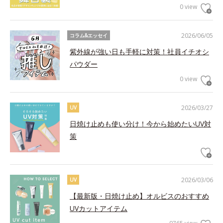
0 view
2026/06/05
コラム&エッセイ
紫外線が強い日も手軽に対策！社員イチオシ
パウダー
0 view
2026/03/27
UV
日焼け止めも使い分け！今から始めたいUV対
策
2026/03/06
UV
【最新版・日焼け止め】オルビスのおすすめ
UVカットアイテム