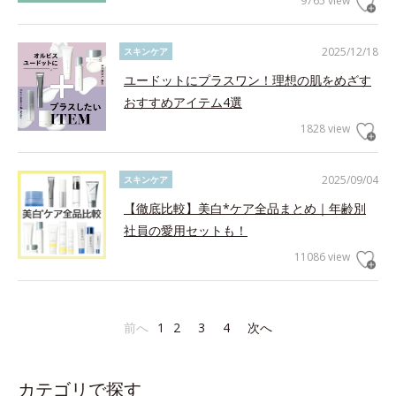
9765 view
2025/12/18
スキンケア
ユードットにプラスワン！理想の肌をめざす
おすすめアイテム4選
1828 view
2025/09/04
スキンケア
【徹底比較】美白*ケア全品まとめ｜年齢別
社員の愛用セットも！
11086 view
前へ
1
2
3
4
次へ
カテゴリで探す