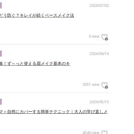
2026/07/02
ク
どう防ぐ？キレイが続くベースメイク法
0 view
2026/06/16
ク
略！ず～っと使える眉メイク基本のキ
3051 view
2026/05/15
ク
マ＞自然にカバーする簡単テクニック｜大人の学び直しメ
4549 view