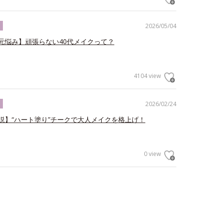
2026/05/04
ク
元悩み】頑張らない40代メイクって？
4104 view
2026/02/24
ク
説】“ハート塗り”チークで大人メイクを格上げ！
0 view