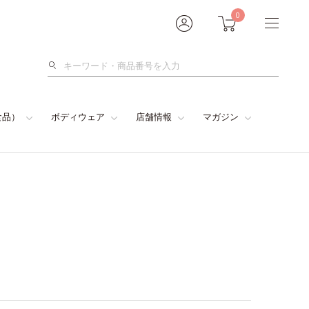
0
検
索
食品）
ボディウェア
店舗情報
マガジン