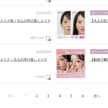
2026/05/07
ポイントメイ
メイク術｜大人の学び直しメイク
【大人の目
6855 view
2026/04/02
ポイントメイ
メイク｜大人の学び直しメイク
【動画で解
0 view
前へ
1
2
3
4
5
6
次へ