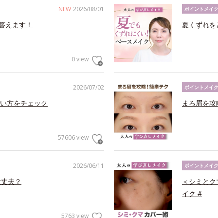
NEW
2026/08/01
ポイントメイ
答えます！
夏くずれを
0 view
2026/07/02
ポイントメイ
い方をチェック
まろ眉を攻
57606 view
2026/06/11
ポイントメイ
大丈夫？
＜シミとク
イク #
5763 view