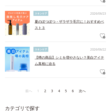
2026/06/23
スキンケア
夏のぽつぽつ・ザラザラ毛穴に！おすすめベ
スト３
2026/06/22
スキンケア
【噂の商品】シミを増やさない？美白アイテ
ム真相に迫る
前へ
1
2
3
4
5
6
次へ
カテゴリで探す