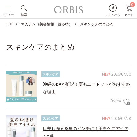
0
メニュー
検索
マイページ
カート
TOP
マガジン（美容情報・読み物）
スキンケアのまとめ
スキンケアのまとめ
NEW
2026/07/30
スキンケア
沖縄のBAが解説！夏もユードットがおすすめ
な理由
0 view
NEW
2026/07/28
スキンケア
日差し強まる夏のピンチに！美白ケアアイテ
ム5選