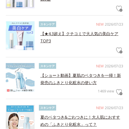
NEW
2026/07/23
スキンケア
【★4.3超え】クチコミで大人気の美白ケア
TOP3
NEW
2026/07/23
スキンケア
【ショート動画】夏肌のベタつきを一掃！新
発売のふきとり化粧水の使い方
1469 view
NEW
2026/07/23
スキンケア
夏のベタつき&ごわつきに！大人肌におすす
めの「ふきとり化粧水」って？