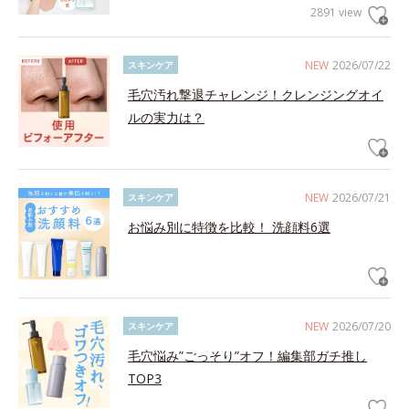
2891 view
NEW
2026/07/22
スキンケア
毛穴汚れ撃退チャレンジ！クレンジングオイ
ルの実力は？
NEW
2026/07/21
スキンケア
お悩み別に特徴を比較！ 洗顔料6選
NEW
2026/07/20
スキンケア
毛穴悩み”ごっそり”オフ！編集部ガチ推し
TOP3