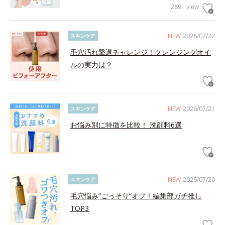
2891 view
NEW
2026/07/22
スキンケア
毛穴汚れ撃退チャレンジ！クレンジングオイ
ルの実力は？
NEW
2026/07/21
スキンケア
お悩み別に特徴を比較！ 洗顔料6選
NEW
2026/07/20
スキンケア
毛穴悩み”ごっそり”オフ！編集部ガチ推し
TOP3