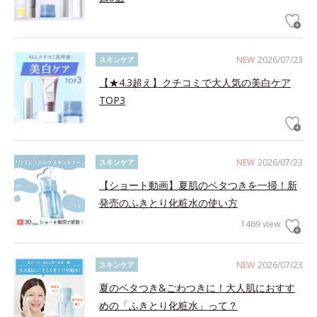
NEW
2026/07/23
スキンケア
【★4.3超え】クチコミで大人気の美白ケア
TOP3
NEW
2026/07/23
スキンケア
【ショート動画】夏肌のベタつきを一掃！新
発売のふきとり化粧水の使い方
1469 view
NEW
2026/07/23
スキンケア
夏のベタつき&ごわつきに！大人肌におすす
めの「ふきとり化粧水」って？