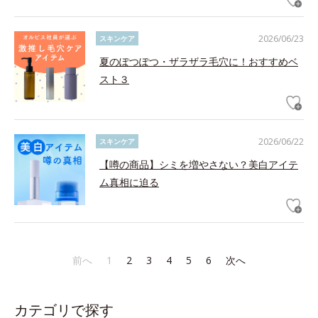
2026/06/23
スキンケア
夏のぽつぽつ・ザラザラ毛穴に！おすすめベ
スト３
2026/06/22
スキンケア
【噂の商品】シミを増やさない？美白アイテ
ム真相に迫る
前へ
1
2
3
4
5
6
次へ
カテゴリで探す