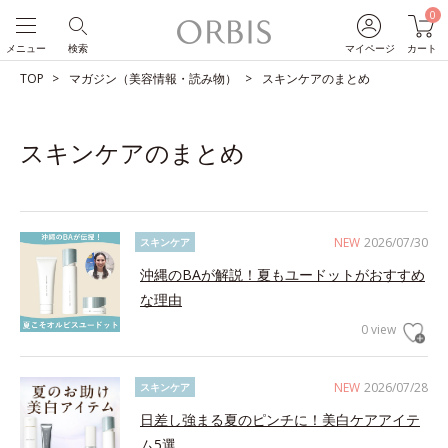
0
メニュー
検索
マイページ
カート
TOP
マガジン（美容情報・読み物）
スキンケアのまとめ
スキンケアのまとめ
NEW
2026/07/30
スキンケア
沖縄のBAが解説！夏もユードットがおすすめ
な理由
0 view
NEW
2026/07/28
スキンケア
日差し強まる夏のピンチに！美白ケアアイテ
ム5選