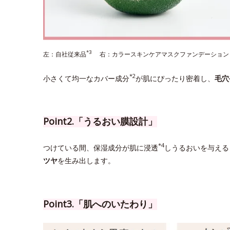
*3
左：自社従来品
右：カラースキンケアマスクファンデーション
*2
小さくて均一なカバー成分
が肌にぴったり密着し、
毛穴
Point2.「うるおい膜設計」
*4
つけている間、保湿成分が肌に浸透
しうるおいを与える
ツヤ
を生み出します。
Point3.「肌へのいたわり」