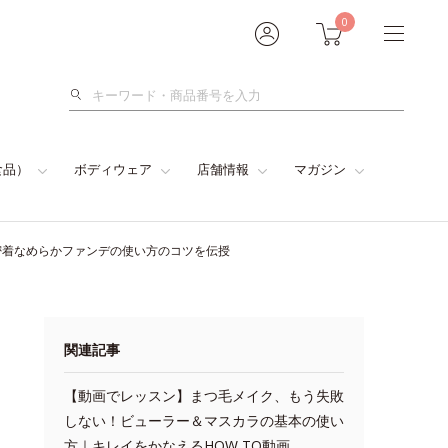
0
検
索
食品）
ボディウェア
店舗情報
マガジン
密着なめらかファンデの使い方のコツを伝授
関連記事
【動画でレッスン】まつ毛メイク、もう失敗
しない！ビューラー＆マスカラの基本の使い
方｜キレイをかなえるHOW TO動画