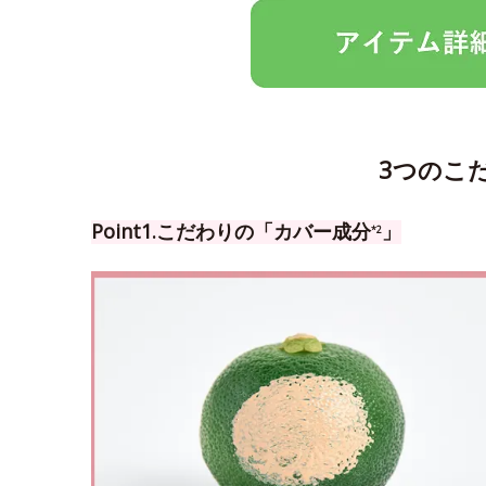
3つのこ
Point1.こだわりの「カバー成分
」
*2