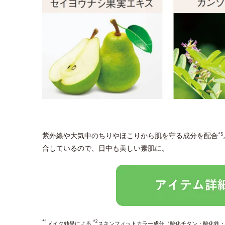
紫外線や大気中のちりやほこりから肌を守る成分を配合
*5
合しているので、日中も美しい素肌に。
*1
*2
メイク効果による
スキンフィットカラー成分（酸化チタン・酸化鉄・