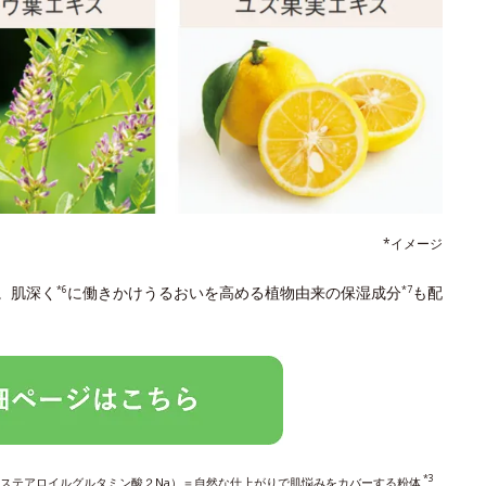
*イメージ
。肌深く
に働きかけうるおいを高める植物由来の保湿成分
も配
*6
*7
*3
ステアロイルグルタミン酸２Na）＝自然な仕上がりで肌悩みをカバーする粉体