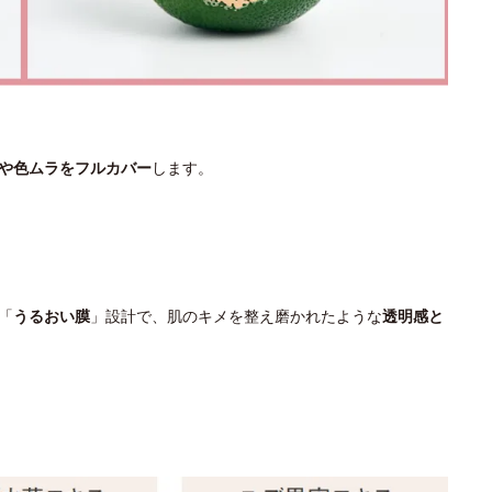
や色ムラをフルカバー
します。
「
うるおい膜
」設計で、肌のキメを整え磨かれたような
透明感と