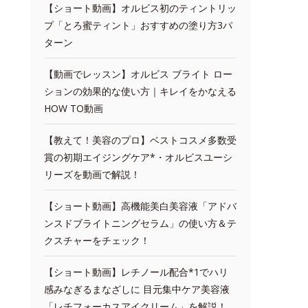
【ショート動画】オルビス初のティントリッ
プ「とろ蜜ティント」おすすめの塗り方3パ
ターン
【動画でレッスン】オルビス ブライト ロー
ションの効果的な使い方｜キレイをかなえる
HOW TO動画
【教えて！美容のプロ】ベストコスメ多数受
賞の初期エイジングケア*・オルビスユーシ
リーズを動画で解説！
【ショート動画】高機能美白美容液「アドバ
ンスドブライトニングセラム」の使い方＆テ
クスチャーをチェック！
【ショート動画】レチノール配合*1でハリ
感みなぎるまなざしに 目元集中ケア美容液
「レチフォーカスアイクリーム」を解説！