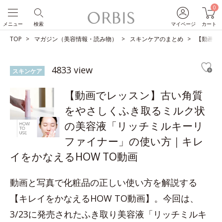
0
メニュー
検索
マイページ
カート
TOP
マガジン（美容情報・読み物）
スキンケアのまとめ
【動画で
4833 view
スキンケア
【動画でレッスン】古い角質
をやさしくふき取るミルク状
の美容液「リッチミルキーリ
ファイナー」の使い方｜キレ
イをかなえるHOW TO動画
動画と写真で化粧品の正しい使い方を解説する
【キレイをかなえるHOW TO動画】。今回は、
3/23に発売されたふき取り美容液「リッチミルキ