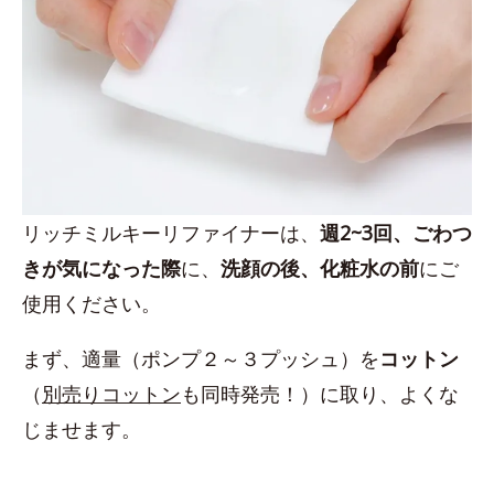
リッチミルキーリファイナーは、
週2~3回、ごわつ
きが気になった際
に、
洗顔の後、化粧水の前
にご
使用ください。
まず、適量（ポンプ２～３プッシュ）を
コットン
（
別売りコットン
も同時発売！）に取り、よくな
じませます。