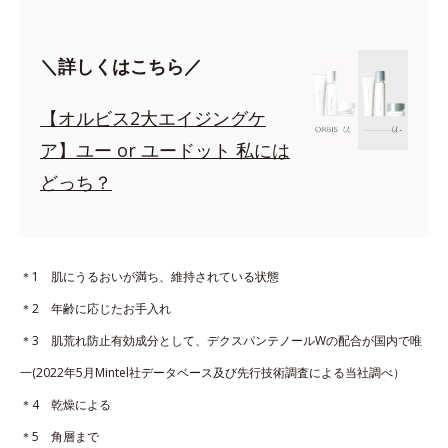
＼詳しくはこちら／
【オルビス2大エイジングケ
ア】ユー or ユードット 私には
どっち？
＊1 肌にうるおいが満ち、維持されている状態
＊2 年齢に応じたお手入れ
＊3 肌荒れ防止有効成分として、デクスパンテノールWの配合が国内で唯
一(2022年5月Mintel社データベース及び先行技術調査による当社調べ）
＊4 乾燥による
＊5 角層まで