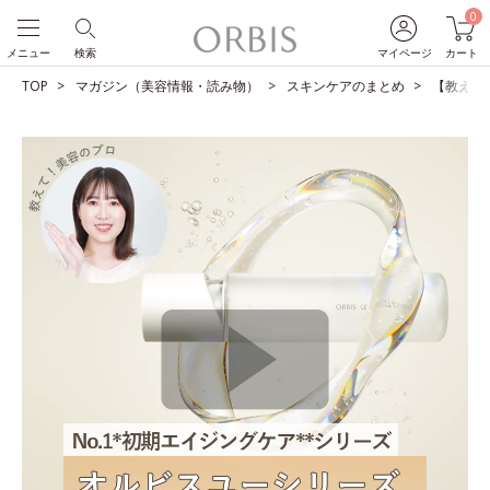
0
メニュー
検索
マイページ
カート
TOP
マガジン（美容情報・読み物）
スキンケアのまとめ
【教えて