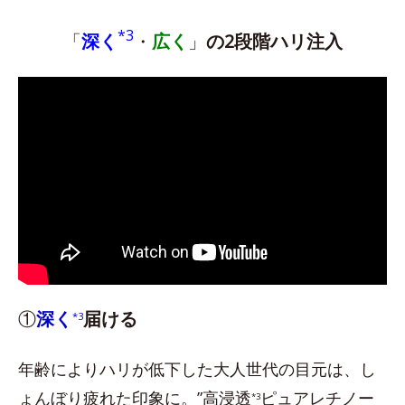
*3
「
深く
・
広く
」
の2段階ハリ注入
①
深く
届ける
*3
年齢によりハリが低下した大人世代の目元は、し
ょんぼり疲れた印象に。”高浸透
ピュアレチノー
*3