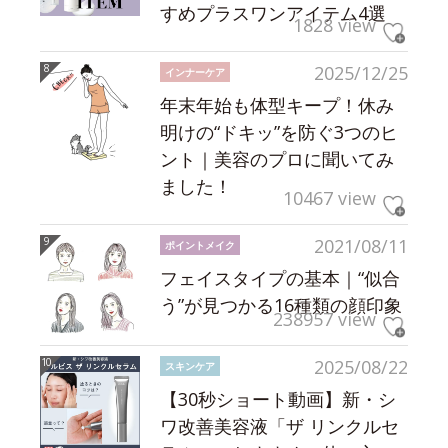
すめプラスワンアイテム4選
1828 view
2025/12/25
インナーケア
年末年始も体型キープ！休み
明けの“ドキッ”を防ぐ3つのヒ
ント｜美容のプロに聞いてみ
ました！
10467 view
2021/08/11
ポイントメイク
フェイスタイプの基本｜“似合
う”が見つかる16種類の顔印象
238957 view
2025/08/22
スキンケア
【30秒ショート動画】新・シ
ワ改善美容液「ザ リンクルセ