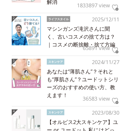
解消
1833897 view
2025/12/11
ライフスタイル
マシンガンズ滝沢さんに聞
く、古いコスメの捨て方は？
｜コスメの断捨離・捨て方編
65891 view
2024/11/27
スキンケア
あなたは“薄肌さん”？それと
も“厚肌さん”？ユードットシリ
ーズのおすすめの使い方、教
えます！
36583 view
2023/08/30
スキンケア
【オルビス2大スキンケア】ユ
ー or ユードット 私にはどっ