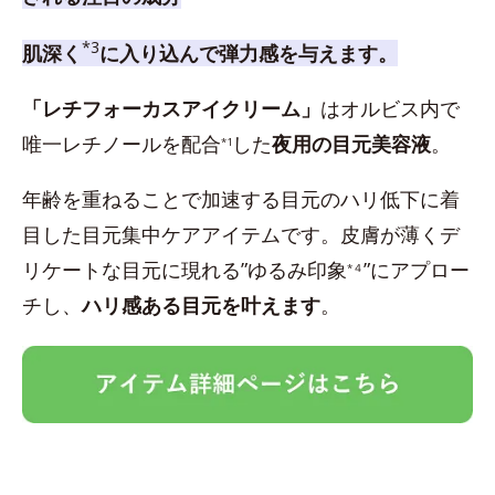
*3
肌深く
に入り込んで弾力感を与えます。
「レチフォーカスアイクリーム」
はオルビス内で
唯一レチノールを配合
した
夜用の目元美容液
。
*1
年齢を重ねることで加速する目元のハリ低下に着
目した目元集中ケアアイテムです。皮膚が薄くデ
リケートな目元に現れる”ゆるみ印象
”にアプロー
*４
チし、
ハリ感ある目元を叶えます
。