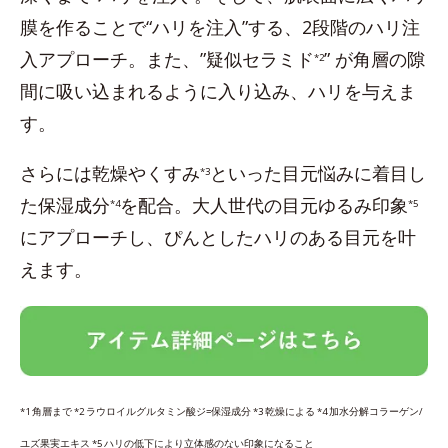
膜を作ることで“ハリを注入”する、2段階のハリ注
入アプローチ。また、”疑似セラミド
” が角層の隙
*2
間に吸い込まれるように入り込み、ハリを与えま
す。
さらには乾燥やくすみ
といった目元悩みに着目し
*3
た保湿成分
を配合。大人世代の目元ゆるみ印象
*4
*5
にアプローチし、ぴんとしたハリのある目元を叶
えます。
*1 角層まで *2 ラウロイルグルタミン酸ジ=保湿成分 *3 乾燥による *4 加水分解コラーゲン/
ユズ果実エキス *5 ハリの低下により立体感のない印象になること