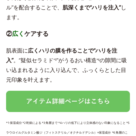
ル”を配合することで、
肌深くまで“ハリを注入”
し
ます。
②
広く
ケアする
肌表面に
広くハリの膜を作ることで“ハリを注
入”
。“疑似セラミド
”がうるおい構造
の隙間に吸
*5
*6
い込まれるように入り込んで、ふっくらとした目
元印象を叶えます。
*1 保湿成分 *2 乾燥による *3 角層まで *4 ハリの低下により立体感のない印象になること *5
ラウロイルグルタミン酸ジ（フィトステリル／オクチルドデシル）=保湿成分 *6 角層のこ