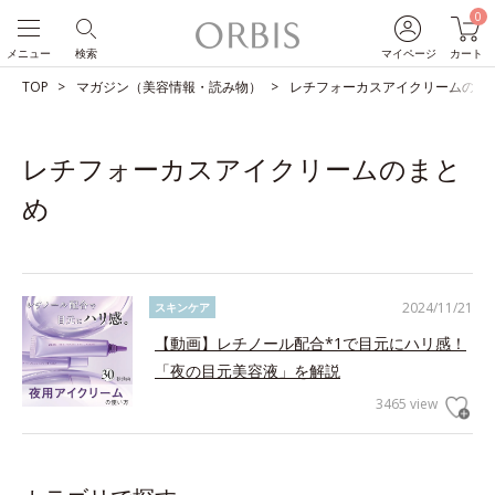
0
メニュー
検索
マイページ
カート
TOP
マガジン（美容情報・読み物）
レチフォーカスアイクリームのま
レチフォーカスアイクリームのまと
め
2024/11/21
スキンケア
【動画】レチノール配合*1で目元にハリ感！
「夜の目元美容液」を解説
3465 view