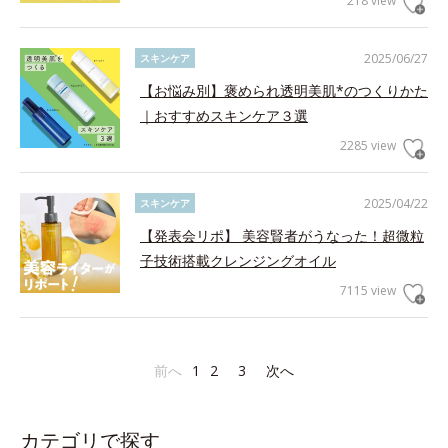
218 view
2025/06/27
スキンケア
【お悩み別】褒められ透明美肌*のつくりかた
｜おすすめスキンケア３選
2285 view
2025/04/22
スキンケア
【発表会リポ】 美容賢者がうなった！超微粒
子技術搭載クレンジングオイル
7115 view
前へ
1
2
3
次へ
カテゴリで探す