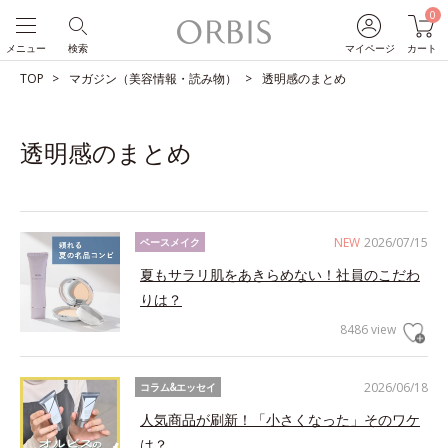
0
メニュー
検索
マイページ
カート
TOP
マガジン（美容情報・読み物）
透明感のまとめ
透明感のまとめ
NEW
2026/07/15
ベースメイク
夏もサラリ肌をあきらめない！社員のこだわ
りは？
8486 view
2026/06/18
コラム&エッセイ
人気商品が刷新！「小さくなった」そのワケ
は？