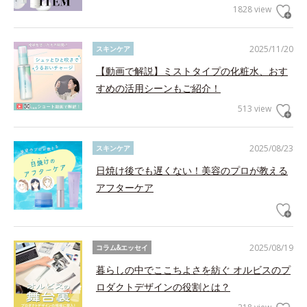
1828 view
2025/11/20
スキンケア
【動画で解説】ミストタイプの化粧水、おす
すめの活用シーンもご紹介！
513 view
2025/08/23
スキンケア
日焼け後でも遅くない！美容のプロが教える
アフターケア
2025/08/19
コラム&エッセイ
暮らしの中でここちよさを紡ぐ オルビスのプ
ロダクトデザインの役割とは？