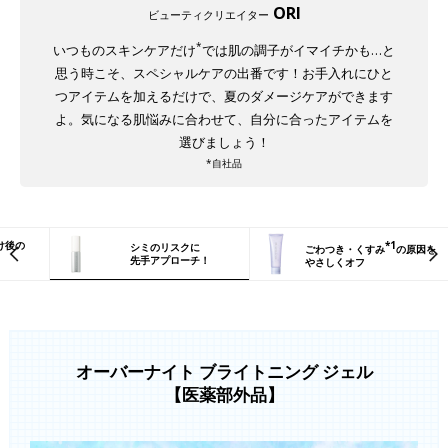
ORI
ビューティクリエイター
*
いつものスキンケアだけ
では肌の調子がイマイチかも…と
思う時こそ、スペシャルケアの出番です！お手入れにひと
つアイテムを加えるだけで、夏のダメージケアができます
よ。気になる肌悩みに合わせて、自分に合ったアイテムを
選びましょう！
*自社品
け後の
*1
シミのリスクに
ごわつき・くすみ
の原因を
先手アプローチ！
やさしくオフ
オーバーナイト ブライトニング ジェル
【医薬部外品】