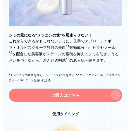
シミの元になる“メラニンの塊”を居座らせない！
これからできるかもしれないシミに、先手でアプローチ！ポー
*1
ラ・オルビスグループ独自の美白
有効成分「m-ピクセノール」
*2
を配合した美容液がメラニンの蓄積を抑えてシミを防ぎ、うる
*3
おいを与えながら、澄んだ透明感
のある肌へ導きます。
*1 メラニンの蓄積を抑え、シミ・ソバカスを防ぐ *2 m－ピクセノール（デクスパン
テノールW）*3 うるおいによる
ご購入はこちら
使用タイミング