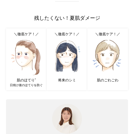
残したくない！夏肌ダメージ
＼徹底ケア！／
＼徹底ケア！／
＼徹底ケア！／
肌のほてり
将来のシミ
肌のごわごわ
*
日焼け後のほてりを防ぐ