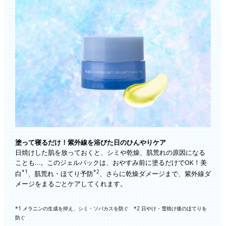
塗って寝るだけ！紫外線を浴びた日のひんやりケア
日焼けした肌を放っておくと、シミや乾燥、肌荒れの原因になる
ことも…。このジェルパックは、おやすみ前に塗るだけでOK！美
*1
*2
白
、肌荒れ・ほてり予防
、さらに乾燥ダメージまで、紫外線ダ
メージをまるごとケアしてくれます。
*1 メラニンの生成を抑え、シミ・ソバカスを防ぐ *2 日やけ・雪焼け後のほてりを
防ぐ