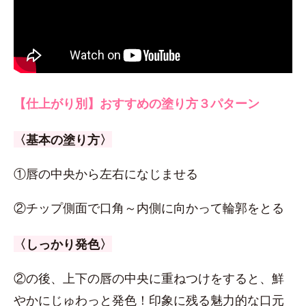
【仕上がり別】おすすめの塗り方３パターン
〈基本の塗り方〉
①唇の中央から左右になじませる
②チップ側面で口角～内側に向かって輪郭をとる
〈しっかり発色〉
②の後、上下の唇の中央に重ねつけをすると、鮮
やかにじゅわっと発色！印象に残る魅力的な口元