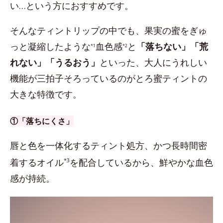
い…という方におすすめです。
そんなティントリップの中でも、果実の蜜をぎゅ
っと凝縮したような
血色感
と
「落ちない」「荒
*1
*2
れない」「うるおう」
といった、大人にうれしい
機能が三拍子そろっているのがとろ蜜ティントの
大きな特徴です。
①「落ちにくさ」
唇と色を一体化するティント処方、かつ長時間密
着するオイル
*3
を配合しているから、鮮やかな血色
感が持続。