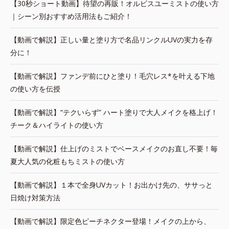
【30秒ショート動画】待望の再販！オルビスユーミストの使い方
｜シーン別おすすめ活用法もご紹介！
【動画で解説】正しい量と塗り方で名品リンクルUVの実力を存
分に！
【動画で解説】ファンデ前にひと塗り！毛穴レス*を叶える下地
の使い方を伝授
【動画で解説】“テクいらず” ハート塗りで大人メイクを格上げ！
チーク＆ハイライトの使い方
【動画で解説】仕上げのミストでベースメイクのお直し不要！毎
夏大人気の化粧もちミストの使い方
【動画で解説】１本で全身UVカット！お出かけ先の、ササっと
日焼け対策方法
【動画で解説】限定色ピーチネクター登場！メイクの上から、