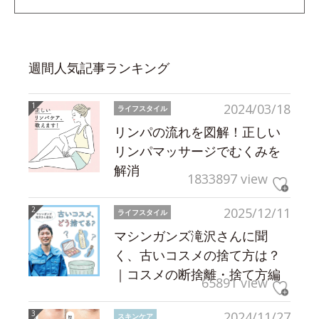
週間人気記事ランキング
2024/03/18
ライフスタイル
リンパの流れを図解！正しい
リンパマッサージでむくみを
解消
1833897 view
2025/12/11
ライフスタイル
マシンガンズ滝沢さんに聞
く、古いコスメの捨て方は？
｜コスメの断捨離・捨て方編
65891 view
2024/11/27
スキンケア