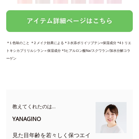
*１色味のこと *２メイク効果による *３水添ポリイソブテン=保湿成分 *4トリエ
トキシカプリリルシラン＝保湿成分 *5ヒアルロン酸Na/スクワラン/加水分解コラ
ーゲン
教えてくれたのは…
YANAGINO
見た目年齢を若々しく保つエイ