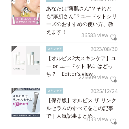
あなたは“薄肌さん”？それと
も“厚肌さん”？ユードットシリ
ーズのおすすめの使い方、教
えます！
36583 view
2023/08/30
スキンケア
【オルビス2大スキンケア】ユ
ー or ユードット 私にはどっ
ち？｜Editor’s view
226609 view
2025/12/24
スキンケア
【保存版】オルビス ザ リンク
ルセラムのすべてをこの記事
で｜人気記事まとめ
1033 view