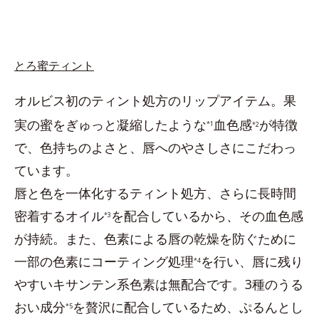
とろ蜜ティント
オルビス初のティント処方のリップアイテム。果
実の蜜をぎゅっと凝縮したような
血色感
が特徴
*1
*2
で、色持ちのよさと、唇へのやさしさにこだわっ
ています。
唇と色を一体化するティント処方、さらに長時間
密着するオイル
を配合しているから、その血色感
*3
が持続。また、色素による唇の乾燥を防ぐために
一部の色素にコーティング処理
を行い、唇に残り
*4
やすいキサンテン系色素は無配合です。3種のうる
おい成分
を贅沢に配合しているため、ぷるんとし
*5