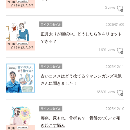
0 view
2026/01/09
ライフスタイル
正月太りが継続中。どうしたら体をリセット
できる？
1691 view
2025/12/11
ライフスタイル
古いコスメはどう捨てる？マシンガンズ滝沢
さんに聞きました！
65891 view
2025/12/10
ライフスタイル
腰痛、尿もれ、骨折も？ 骨盤の“ズレ”が引
き起こす悩み