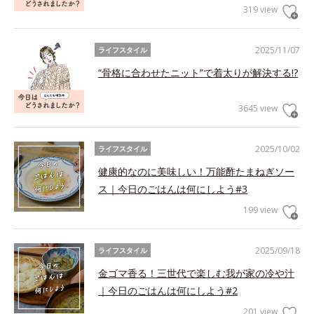
319 view
2025/11/07
ライフスタイル
“骨格に合わせたニット”で着太りが解決する!?
3645 view
2025/10/02
ライフスタイル
健康的なのに美味しい！万能酢たまねぎソー
ス｜今日のごはんは何にしよう#3
199 view
2025/09/18
ライフスタイル
金ゴマ香る！三世代で楽しむ我が家の冷や汁
｜今日のごはんは何にしよう#2
201 view