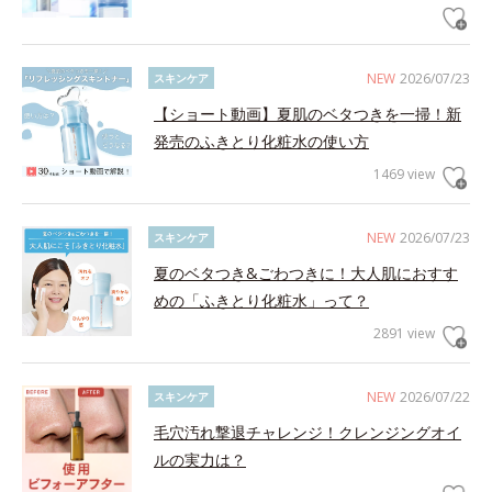
NEW
2026/07/23
スキンケア
【ショート動画】夏肌のベタつきを一掃！新
発売のふきとり化粧水の使い方
1469 view
NEW
2026/07/23
スキンケア
夏のベタつき&ごわつきに！大人肌におすす
めの「ふきとり化粧水」って？
2891 view
NEW
2026/07/22
スキンケア
毛穴汚れ撃退チャレンジ！クレンジングオイ
ルの実力は？