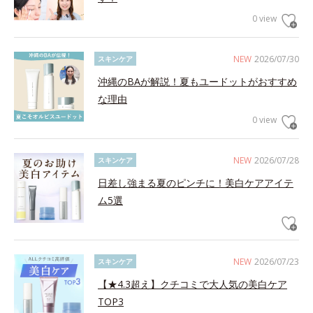
0 view
NEW
2026/07/30
スキンケア
沖縄のBAが解説！夏もユードットがおすすめ
な理由
0 view
NEW
2026/07/28
スキンケア
日差し強まる夏のピンチに！美白ケアアイテ
ム5選
NEW
2026/07/23
スキンケア
【★4.3超え】クチコミで大人気の美白ケア
TOP3