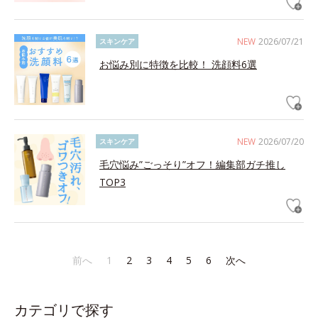
NEW
2026/07/21
スキンケア
お悩み別に特徴を比較！ 洗顔料6選
NEW
2026/07/20
スキンケア
毛穴悩み”ごっそり”オフ！編集部ガチ推し
TOP3
前へ
1
2
3
4
5
6
次へ
カテゴリで探す