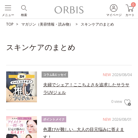
0
メニュー
検索
マイページ
カート
TOP
マガジン（美容情報・読み物）
スキンケアのまとめ
スキンケアのまとめ
NEW
2026/08/04
コラム&エッセイ
夫婦でシェア！ここちよさを追求したサラサ
ラUVジェル
0 view
NEW
2026/08/01
ポイントメイク
色選びが難しい…大人の目元悩みに答えま
す！