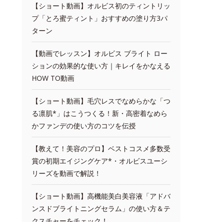
【ショート動画】オルビス初のティントリッ
プ「とろ蜜ティント」おすすめの塗り方3パ
ターン
【動画でレッスン】オルビス ブライト ロー
ションの効果的な使い方｜キレイをかなえる
HOW TO動画
【ショート動画】毛穴レスでなめらかな「つ
る凛肌*」はこうつくる！新・高密着なめら
かファンデの使い方のコツを伝授
【教えて！美容のプロ】ベストコスメ多数受
賞の初期エイジングケア*・オルビスユーシ
リーズを動画で解説！
【ショート動画】高機能美白美容液「アドバ
ンスドブライトニングセラム」の使い方＆テ
クスチャーをチェック！