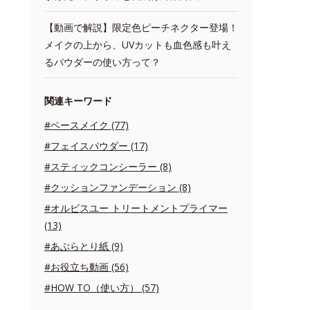
【動画で解説】限定色ピーチネクター登場！
メイクの上から、UVカットも血色感も叶え
るパウダーの使い方って？
関連キーワード
#ベースメイク (77)
#フェイスパウダー (17)
#スティックコンシーラー (8)
#クッションファンデーション (8)
#オルビスユー トリートメントプライマー
(13)
#あぶらとり紙 (9)
#お役立ち動画 (56)
#HOW TO（使い方） (57)