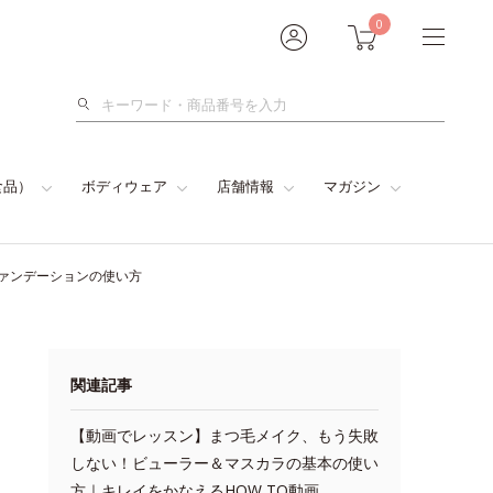
0
検
索
食品）
ボディウェア
店舗情報
マガジン
ァンデーションの使い方
関連記事
【動画でレッスン】まつ毛メイク、もう失敗
しない！ビューラー＆マスカラの基本の使い
方｜キレイをかなえるHOW TO動画