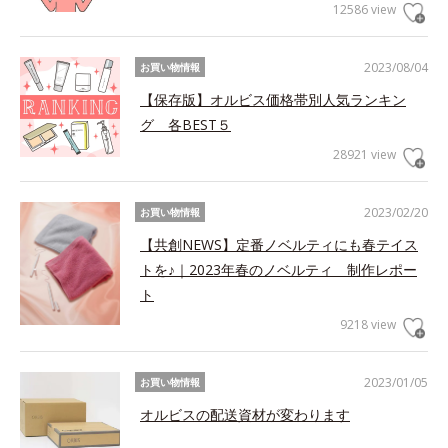
12586 view
2023/08/04
お買い物情報
【保存版】オルビス価格帯別人気ランキン
グ 各BEST５
28921 view
2023/02/20
お買い物情報
【共創NEWS】定番ノベルティにも春テイス
トを♪｜2023年春のノベルティ 制作レポー
ト
9218 view
2023/01/05
お買い物情報
オルビスの配送資材が変わります