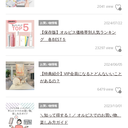
2041 view
2024/07/22
お買い物情報
【保存版】オルビス価格帯別人気ランキン
グ 各BEST５
23297 view
2024/06/05
お買い物情報
【特典紹介】VIP会員になるとどんないいこと
があるの？
6479 view
2023/10/01
お買い物情報
＼知って得する！／ オルビスでのお買い物、
楽しみ方ガイド