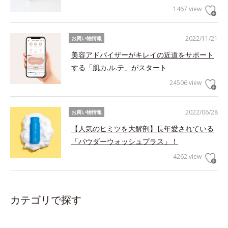
1467 view
2022/11/21
お買い物情報
美容アドバイザーがキレイの近道をサポート
する「肌カ.ル.テ」がスタート
24506 view
2022/06/28
お買い物情報
【人気のヒミツを大解剖】長年愛されている
「パウダーウォッシュプラス」！
4262 view
カテゴリで探す