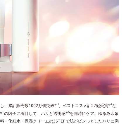
3
4
し、累計販売数1002万個突破*
、ベストコスメ計57冠受賞*
な
5
6
*
の因子に着目して、ハリと透明感*
を同時にケア。ゆるみ印象
料・化粧水・保湿クリームの3STEPで肌がピンっとしたハリに満