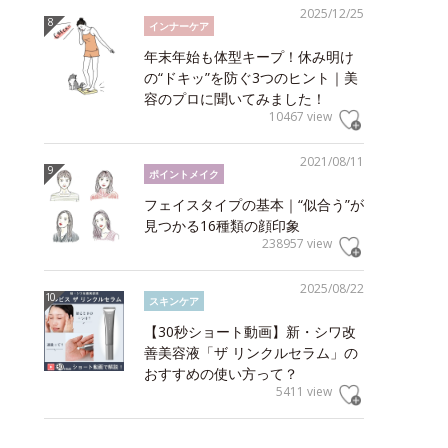
2025/12/25
インナーケア
年末年始も体型キープ！休み明け
の“ドキッ”を防ぐ3つのヒント｜美
容のプロに聞いてみました！
10467 view
2021/08/11
ポイントメイク
フェイスタイプの基本｜“似合う”が
見つかる16種類の顔印象
238957 view
2025/08/22
スキンケア
【30秒ショート動画】新・シワ改
善美容液「ザ リンクルセラム」の
おすすめの使い方って？
5411 view