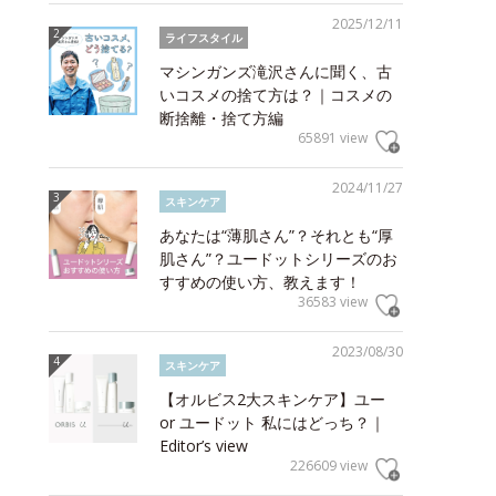
2025/12/11
ライフスタイル
マシンガンズ滝沢さんに聞く、古
いコスメの捨て方は？｜コスメの
断捨離・捨て方編
65891 view
2024/11/27
スキンケア
あなたは“薄肌さん”？それとも“厚
肌さん”？ユードットシリーズのお
すすめの使い方、教えます！
36583 view
2023/08/30
スキンケア
【オルビス2大スキンケア】ユー
or ユードット 私にはどっち？｜
Editor’s view
226609 view