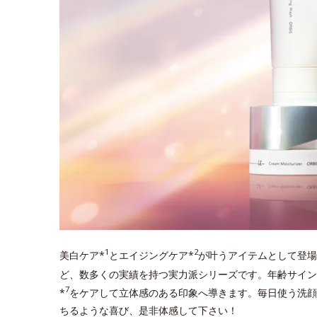
1
2
美白ケア*
とエイジングケア*
が叶うアイテムとして登場
ど、数多くの実績を持つ実力派シリーズです。年齢サイン
7
*
をケアして立体感のある印象へ導きます。毎日使う洗顔
ちるような喜び、是非体感して下さい！