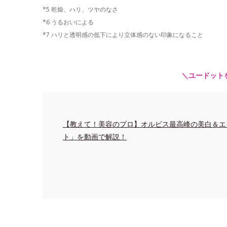
*5 乾燥、ハリ、ツヤのなさ
*6 うるおいによる
*7 ハリと透明感の低下により立体感のない印象になること
＼ユードット
【教えて！美容のプロ】オルビス最高峰の美白＆エ
ト」を動画で解説！