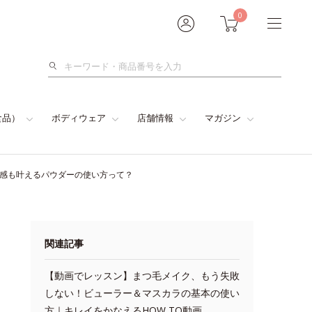
0
検
索
食品）
ボディウェア
店舗情報
マガジン
色感も叶えるパウダーの使い方って？
関連記事
【動画でレッスン】まつ毛メイク、もう失敗
しない！ビューラー＆マスカラの基本の使い
方｜キレイをかなえるHOW TO動画