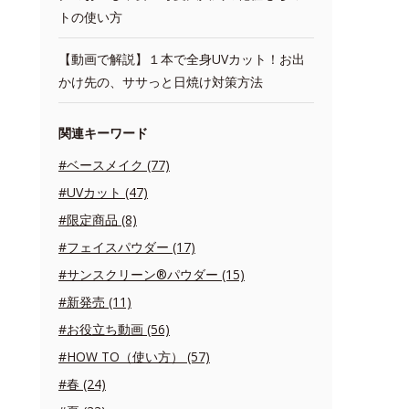
トの使い方
【動画で解説】１本で全身UVカット！お出
かけ先の、ササっと日焼け対策方法
関連キーワード
#ベースメイク (77)
#UVカット (47)
#限定商品 (8)
#フェイスパウダー (17)
#サンスクリーン®パウダー (15)
#新発売 (11)
#お役立ち動画 (56)
#HOW TO（使い方） (57)
#春 (24)