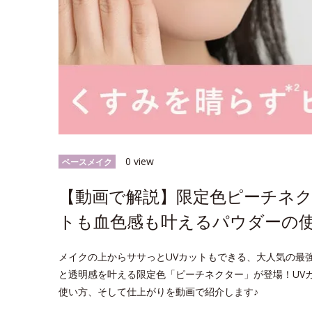
0 view
ベースメイク
【動画で解説】限定色ピーチネク
トも血色感も叶えるパウダーの
メイクの上からササっとUVカットもできる、大人気の最強*
と透明感を叶える限定色「ピーチネクター」が登場！UV
使い方、そして仕上がりを動画で紹介します♪