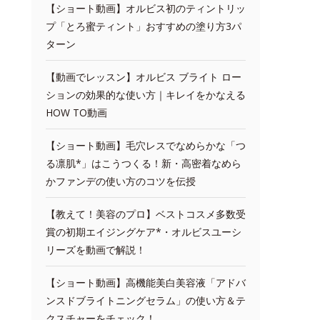
【ショート動画】オルビス初のティントリッ
プ「とろ蜜ティント」おすすめの塗り方3パ
ターン
【動画でレッスン】オルビス ブライト ロー
ションの効果的な使い方｜キレイをかなえる
HOW TO動画
【ショート動画】毛穴レスでなめらかな「つ
る凛肌*」はこうつくる！新・高密着なめら
かファンデの使い方のコツを伝授
【教えて！美容のプロ】ベストコスメ多数受
賞の初期エイジングケア*・オルビスユーシ
リーズを動画で解説！
【ショート動画】高機能美白美容液「アドバ
ンスドブライトニングセラム」の使い方＆テ
クスチャーをチェック！