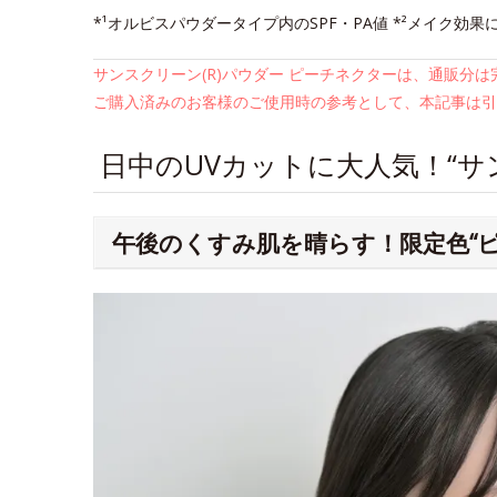
*¹オルビスパウダータイプ内のSPF・PA値 *²メイク効果
サンスクリーン(R)パウダー ピーチネクターは、通販分
ご購入済みのお客様のご使用時の参考として、本記事は引
日中のUVカットに大人気！“サン
午後のくすみ肌を晴らす！限定色“