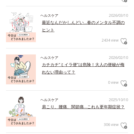
ヘルスケア
2026/03/10
最近なんだかしんどい…春のメンタル不調の
ヒント
2434 view
ヘルスケア
2026/02/10
カチカチ“ミイラ便”は危険！大人の便秘が侮
れない理由って？
0 view
ヘルスケア
2025/10/10
肩こり、腰痛、関節痛…これも更年期症状？
306 view