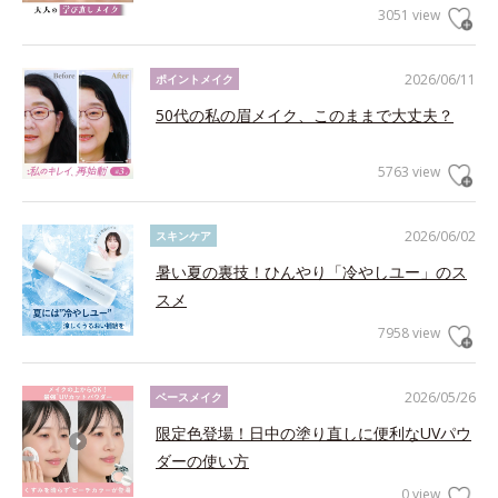
3051 view
2026/06/11
ポイントメイク
50代の私の眉メイク、このままで大丈夫？
5763 view
2026/06/02
スキンケア
暑い夏の裏技！ひんやり「冷やしユー」のス
スメ
7958 view
2026/05/26
ベースメイク
限定色登場！日中の塗り直しに便利なUVパウ
ダーの使い方
0 view