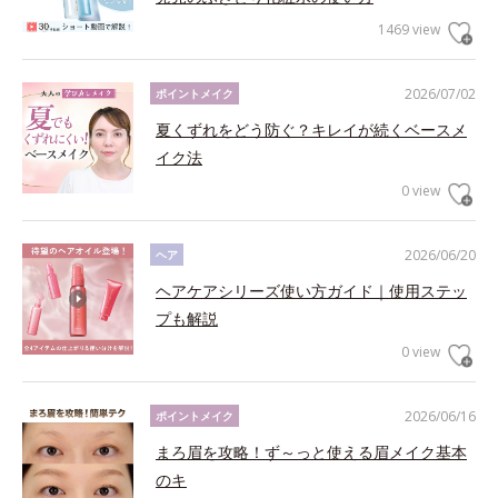
1469 view
2026/07/02
ポイントメイク
夏くずれをどう防ぐ？キレイが続くベースメ
イク法
0 view
2026/06/20
ヘア
ヘアケアシリーズ使い方ガイド｜使用ステッ
プも解説
0 view
2026/06/16
ポイントメイク
まろ眉を攻略！ず～っと使える眉メイク基本
のキ