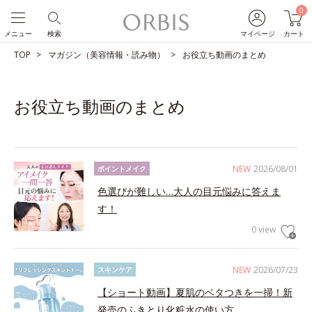
0
メニュー
検索
マイページ
カート
TOP
マガジン（美容情報・読み物）
お役立ち動画のまとめ
お役立ち動画のまとめ
NEW
2026/08/01
ポイントメイク
色選びが難しい…大人の目元悩みに答えま
す！
0 view
NEW
2026/07/23
スキンケア
【ショート動画】夏肌のベタつきを一掃！新
発売のふきとり化粧水の使い方