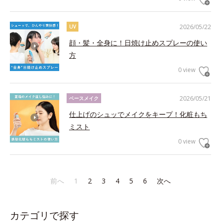
2026/05/22
UV
顔・髪・全身に！日焼け止めスプレーの使い
方
0 view
2026/05/21
ベースメイク
仕上げのシュッでメイクをキープ！化粧もち
ミスト
0 view
前へ
1
2
3
4
5
6
次へ
カテゴリで探す