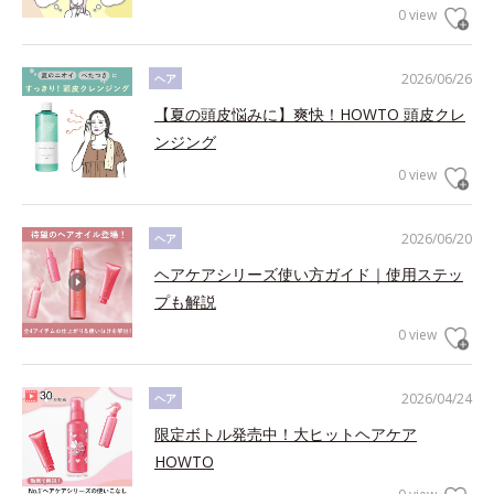
0 view
2026/06/26
ヘア
【夏の頭皮悩みに】爽快！HOWTO 頭皮クレ
ンジング
0 view
2026/06/20
ヘア
ヘアケアシリーズ使い方ガイド｜使用ステッ
プも解説
0 view
2026/04/24
ヘア
限定ボトル発売中！大ヒットヘアケア
HOWTO