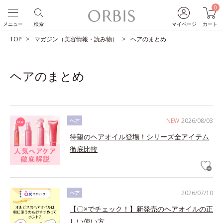
0
メニュー
検索
マイページ
カート
TOP
マガジン（美容情報・読み物）
ヘアのまとめ
ヘアのまとめ
NEW
2026/08/03
ヘア
待望のヘアオイル登場！シリーズ全アイテム
徹底比較
2026/07/10
ヘア
【〇×でチェック！】新発売のヘアオイルの正
しい使い方