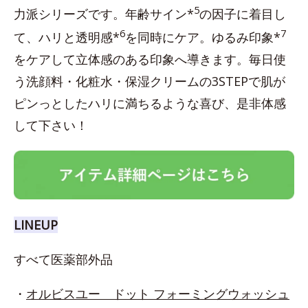
5
力派シリーズです。年齢サイン*
の因子に着目し
6
7
て、ハリと透明感*
を同時にケア。ゆるみ印象*
をケアして立体感のある印象へ導きます。毎日使
う洗顔料・化粧水・保湿クリームの3STEPで肌が
ピンっとしたハリに満ちるような喜び、是非体感
して下さい！
LINEUP
すべて医薬部外品
・
オルビスユー ドット フォーミングウォッシュ