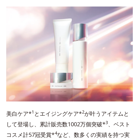
1
2
美白ケア*
とエイジングケア*
が叶うアイテムと
3
して登場し、累計販売数1002万個突破*
、ベスト
4
コスメ計57冠受賞*
など、数多くの実績を持つ実