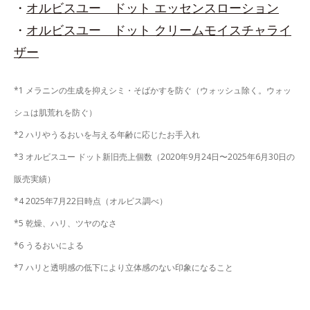
・
オルビスユー ドット エッセンスローション
・
オルビスユー ドット クリームモイスチャライ
ザー
*1 メラニンの生成を抑えシミ・そばかすを防ぐ（ウォッシュ除く。ウォッ
シュは肌荒れを防ぐ）
*2 ハリやうるおいを与える年齢に応じたお手入れ
*3 オルビスユー ドット新旧売上個数（2020年9月24日〜2025年6月30日の
販売実績）
*4 2025年7月22日時点（オルビス調べ）
*5 乾燥、ハリ、ツヤのなさ
*6 うるおいによる
*7 ハリと透明感の低下により立体感のない印象になること