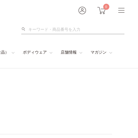
0
検
索
食品）
ボディウェア
店舗情報
マガジン