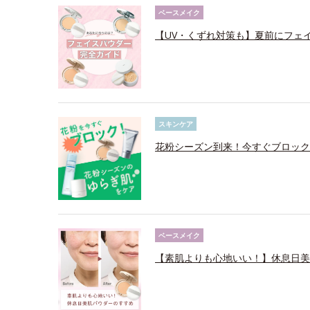
ベースメイク
【UV・くずれ対策も】夏前にフェ
スキンケア
花粉シーズン到来！今すぐブロック
ベースメイク
【素肌よりも心地いい！】休息日美