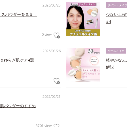
2026/05/25
ポイントメイ
イスパウダーを見直し
少ない工程
#4
0 view
2026/03/26
ベースメイク
＆ゆらぎ肌ケア4選
軽やかなふ
解説
2025/02/21
肌パウダーのすすめ
3701 view