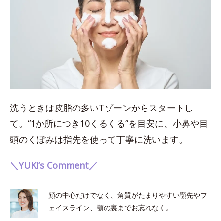
洗うときは皮脂の多いTゾーンからスタートし
て。“1か所につき10くるくる”を目安に、小鼻や目
頭のくぼみは指先を使って丁寧に洗います。
＼YUKI’s Comment／
顔の中心だけでなく、角質がたまりやすい顎先やフ
ェイスライン、顎の裏までお忘れなく。