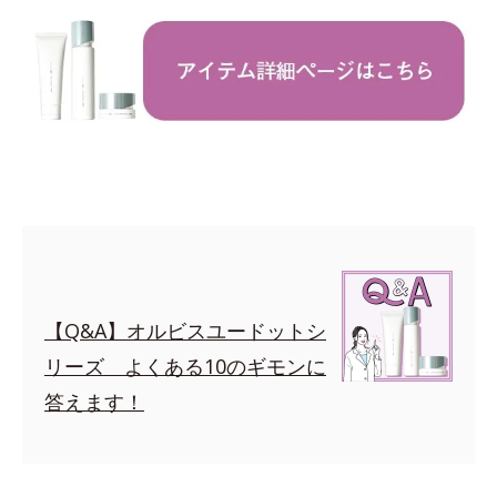
【Q&A】オルビスユードットシ
リーズ よくある10のギモンに
答えます！