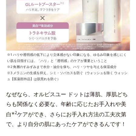
※1 ハリや透明感の低下により立体感がない印象になる、ゆるみ印象を感じにく
い肌を目指すには、「ハリ」と「透明感」のケアが重要ということ
※2 角層のすみずみまで水分・油分を保ち、ハリ・ツヤを与える保湿成分
※3 メラニンの生成を抑え、シミ・ソバカスを防ぐ（ウォッシュを除く ウォッシ
ュ【医薬部外品】は肌荒れを防ぐ）
なぜなら、オルビスユー ドットは薄肌、厚肌どち
らも関係なく必要な、年齢に応じたお手入れや美
2
白*
ケアができ、さらにお手入れ方法の工夫次第
で、より自分の肌にあったケアができるんです！