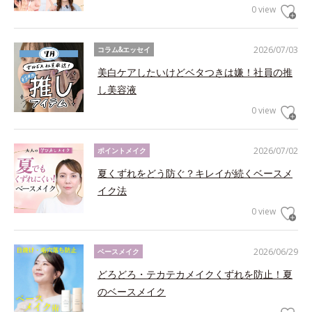
0 view
2026/07/03
コラム&エッセイ
美白ケアしたいけどベタつきは嫌！社員の推
し美容液
0 view
2026/07/02
ポイントメイク
夏くずれをどう防ぐ？キレイが続くベースメ
イク法
0 view
2026/06/29
ベースメイク
どろどろ・テカテカメイクくずれを防止！夏
のベースメイク