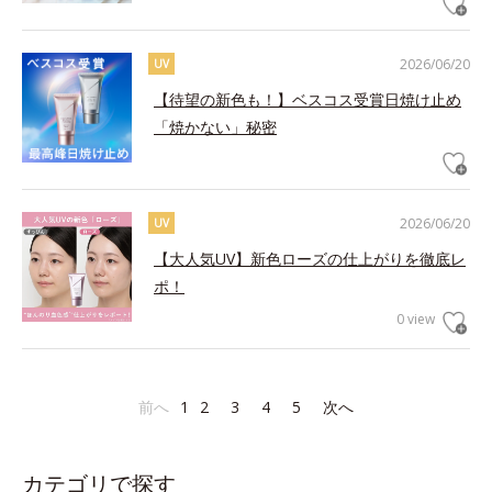
2026/06/20
UV
【待望の新色も！】ベスコス受賞日焼け止め
「焼かない」秘密
2026/06/20
UV
【大人気UV】新色ローズの仕上がりを徹底レ
ポ！
0 view
前へ
1
2
3
4
5
次へ
カテゴリで探す