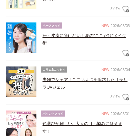
0 view
NEW
2026/08/05
ベースメイク
汗・皮脂に負けない！夏の“ここだけ”メイク
術
NEW
2026/08/04
コラム&エッセイ
夫婦でシェア！ここちよさを追求したサラサ
ラUVジェル
0 view
NEW
2026/08/01
ポイントメイク
色選びが難しい…大人の目元悩みに答えま
す！