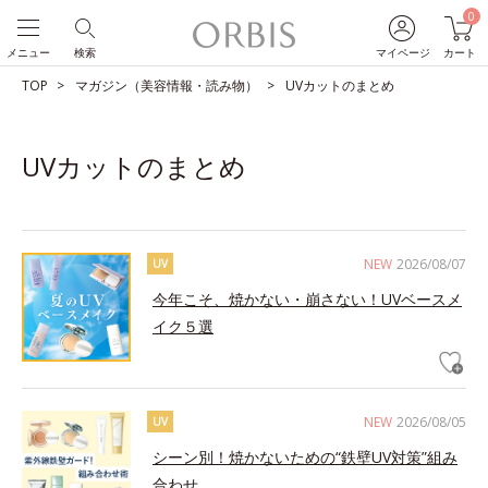
0
メニュー
検索
マイページ
カート
TOP
マガジン（美容情報・読み物）
UVカットのまとめ
UVカットのまとめ
NEW
2026/08/07
UV
今年こそ、焼かない・崩さない！UVベースメ
イク５選
NEW
2026/08/05
UV
シーン別！焼かないための“鉄壁UV対策”組み
合わせ