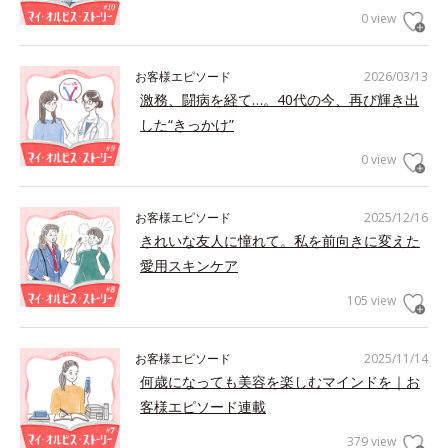
0 view
お客様エピソード
2026/03/13
激務、闘病を経て…。40代の今、再び輝き出
した“きっかけ”
0 view
お客様エピソード
2025/12/16
きれいな友人に憧れて。私を前向きに変えた
愛用スキンケア
105 view
お客様エピソード
2025/11/14
何歳になっても美容を楽しむマインドを｜お
客様エピソード連載
379 view