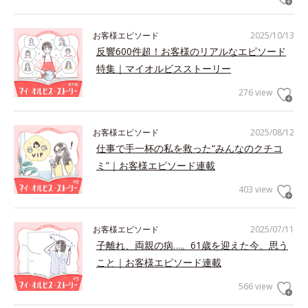
お客様エピソード
2025/10/13
反響600件超！お客様のリアルなエピソード
特集｜マイオルビスストーリー
276 view
お客様エピソード
2025/08/12
仕事で手一杯の私を救った“みんなのクチコ
ミ”｜お客様エピソード連載
403 view
お客様エピソード
2025/07/11
子離れ、両親の病…。61歳を迎えた今、思う
こと｜お客様エピソード連載
566 view