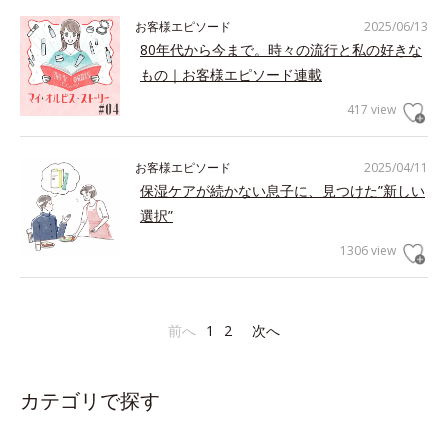
お客様エピソード
2025/06/13
80年代から今まで。時々の流行と私の好きな
もの｜お客様エピソード連載
417 view
お客様エピソード
2025/04/11
保湿ケアが続かない息子に、見つけた”新しい
選択”
1306 view
前へ
1
2
次へ
カテゴリで探す