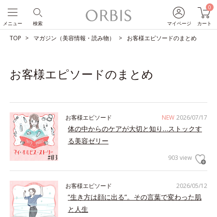
0
メニュー
検索
マイページ
カート
TOP
マガジン（美容情報・読み物）
お客様エピソードのまとめ
お客様エピソードのまとめ
お客様エピソード
NEW
2026/07/17
体の中からのケアが大切と知り…ストックす
る美容ゼリー
903 view
お客様エピソード
2026/05/12
”生き方は顔に出る”。その言葉で変わった肌
と人生