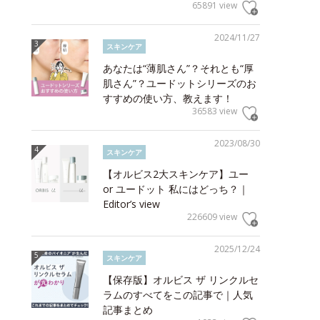
65891 view
2024/11/27
スキンケア
あなたは“薄肌さん”？それとも“厚
肌さん”？ユードットシリーズのお
すすめの使い方、教えます！
36583 view
2023/08/30
スキンケア
【オルビス2大スキンケア】ユー
or ユードット 私にはどっち？｜
Editor’s view
226609 view
2025/12/24
スキンケア
【保存版】オルビス ザ リンクルセ
ラムのすべてをこの記事で｜人気
記事まとめ