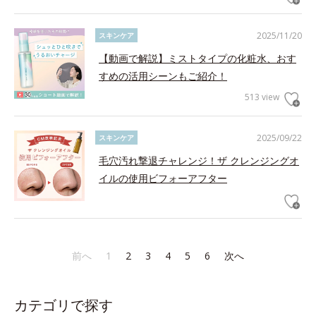
2025/11/20
スキンケア
【動画で解説】ミストタイプの化粧水、おす
すめの活用シーンもご紹介！
513 view
2025/09/22
スキンケア
毛穴汚れ撃退チャレンジ！ザ クレンジングオ
イルの使用ビフォーアフター
前へ
1
2
3
4
5
6
次へ
カテゴリで探す