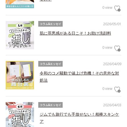
0 view
2026/05/01
コラム&エッセイ
肌に罪悪感がある日こそ！お助け洗顔料
0 view
2026/04/09
コラム&エッセイ
令和のコメ騒動で値上げ危機！その意外な対
処法
0 view
2026/04/03
コラム&エッセイ
ジムでも旅行でも手放せない！相棒スキンケ
ア