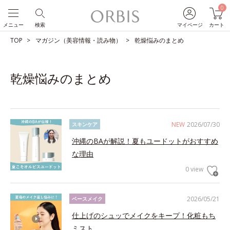
0
メニュー
検索
マイページ
カート
TOP
マガジン（美容情報・読み物）
乾燥悩みのまとめ
乾燥悩みのまとめ
NEW
2026/07/30
スキンケア
沖縄のBAが解説！夏もユードットがおすすめ
な理由
0 view
2026/05/21
ベースメイク
仕上げのシュッでメイクをキープ！化粧もち
ミスト