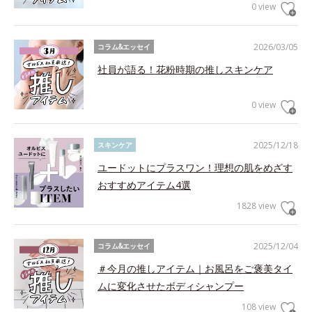
0 view
2026/03/05
コラム&エッセイ
社員が語る！花粉時期の推しスキンケア
0 view
2025/12/18
スキンケア
ユードットにプラスワン！理想の肌をめざす
おすすめアイテム4選
1828 view
2025/12/04
コラム&エッセイ
＃今月の推しアイテム｜お風呂をご褒美タイ
ムに変化させたボディシャンプー
108 view