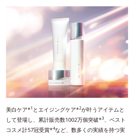
1
2
美白ケア*
とエイジングケア*
が叶うアイテムと
3
して登場し、累計販売数1002万個突破*
、ベスト
4
コスメ計57冠受賞*
など、数多くの実績を持つ実