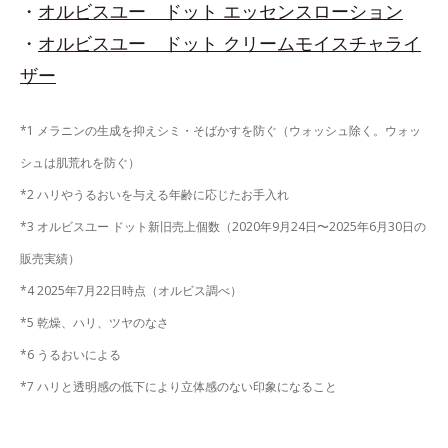
・
オルビスユー ドット エッセンスローション
・
オルビスユー ドット クリームモイスチャライ
ザー
*1 メラニンの生成を抑えシミ・そばかすを防ぐ（ウォッシュ除く。ウォッ
シュは肌荒れを防ぐ）
*2 ハリやうるおいを与える年齢に応じたお手入れ
*3 オルビスユー ドット新旧売上個数（2020年9月24日〜2025年6月30日の
販売実績）
*4 2025年7月22日時点（オルビス調べ）
*5 乾燥、ハリ、ツヤのなさ
*6 うるおいによる
*7 ハリと透明感の低下により立体感のない印象になること