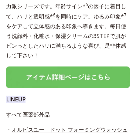
5
力派シリーズです。年齢サイン*
の因子に着目し
6
7
て、ハリと透明感*
を同時にケア。ゆるみ印象*
をケアして立体感のある印象へ導きます。毎日使
う洗顔料・化粧水・保湿クリームの3STEPで肌が
ピンっとしたハリに満ちるような喜び、是非体感
して下さい！
LINEUP
すべて医薬部外品
・
オルビスユー ドット フォーミングウォッシュ