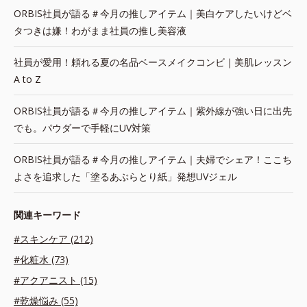
ORBIS社員が語る＃今月の推しアイテム｜美白ケアしたいけどベ
タつきは嫌！わがまま社員の推し美容液
社員が愛用！頼れる夏の名品ベースメイクコンビ｜美肌レッスン
A to Z
ORBIS社員が語る＃今月の推しアイテム｜紫外線が強い日に出先
でも。パウダーで手軽にUV対策
ORBIS社員が語る＃今月の推しアイテム｜夫婦でシェア！ここち
よさを追求した「塗るあぶらとり紙」発想UVジェル
関連キーワード
#スキンケア (212)
#化粧水 (73)
#アクアニスト (15)
#乾燥悩み (55)