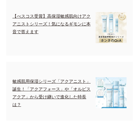
【べスコス受賞】高保湿敏感肌向けアク
アニストシリーズ！気になるギモンに本
音で答えます
敏感肌用保湿シリーズ「アクアニスト」
誕生！「アクアフォース」や「オルビス
アクア」から受け継いで進化した特長
は？