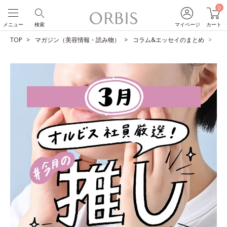
0
メニュー
検索
マイページ
カート
TOP
マガジン（美容情報・読み物）
コラム&エッセイのまとめ
O