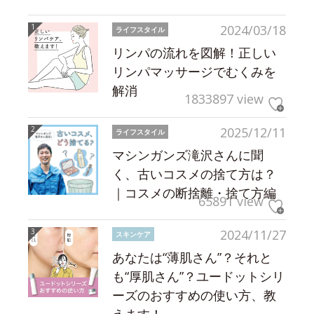
2024/03/18
ライフスタイル
リンパの流れを図解！正しい
リンパマッサージでむくみを
解消
1833897 view
2025/12/11
ライフスタイル
マシンガンズ滝沢さんに聞
く、古いコスメの捨て方は？
｜コスメの断捨離・捨て方編
65891 view
2024/11/27
スキンケア
あなたは“薄肌さん”？それと
も“厚肌さん”？ユードットシリ
ーズのおすすめの使い方、教
えます！