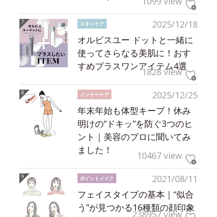
1099 view
2025/12/18
スキンケア
オルビスユー ドットと一緒に
使ってさらなる美肌に！おす
すめプラスワンアイテム4選
1828 view
2025/12/25
インナーケア
年末年始も体型キープ！休み
明けの“ドキッ”を防ぐ3つのヒ
ント｜美容のプロに聞いてみ
ました！
10467 view
2021/08/11
ポイントメイク
フェイスタイプの基本｜“似合
う”が見つかる16種類の顔印象
238957 view