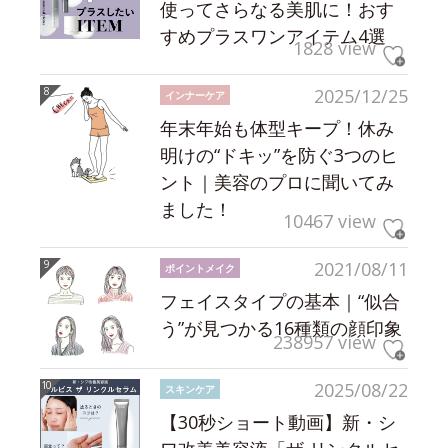
使ってさらなる美肌に！おす
すめプラスワンアイテム4選
1828 view
2025/12/25
インナーケア
年末年始も体型キープ！休み
明けの“ドキッ”を防ぐ3つのヒ
ント｜美容のプロに聞いてみ
ました！
10467 view
2021/08/11
ポイントメイク
フェイスタイプの基本｜“似合
う”が見つかる16種類の顔印象
238957 view
2025/08/22
スキンケア
【30秒ショート動画】新・シ