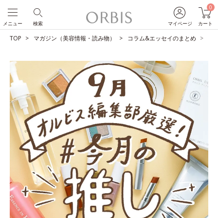
0
メニュー
検索
マイページ
カート
TOP
マガジン（美容情報・読み物）
コラム&エッセイのまとめ
O