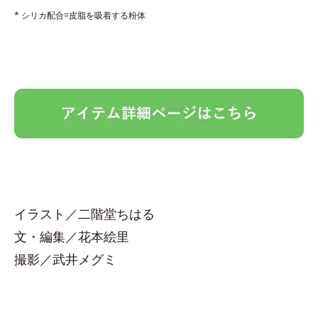
* シリカ配合=皮脂を吸着する粉体
イラスト／二階堂ちはる
文・編集／花本絵里
撮影／武井メグミ