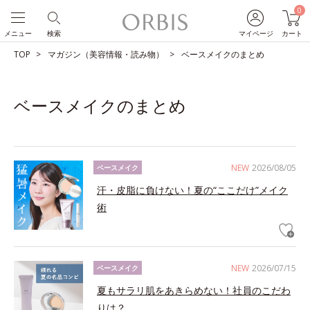
0
メニュー
検索
マイページ
カート
TOP
マガジン（美容情報・読み物）
ベースメイクのまとめ
ベースメイクのまとめ
NEW
2026/08/05
ベースメイク
汗・皮脂に負けない！夏の“ここだけ”メイク
術
NEW
2026/07/15
ベースメイク
夏もサラリ肌をあきらめない！社員のこだわ
りは？