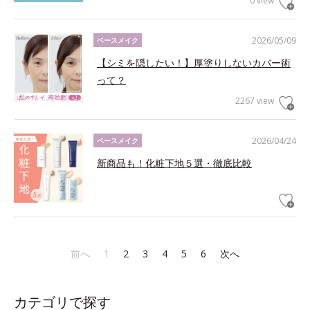
0 view
2026/05/09
ベースメイク
【シミを隠したい！】厚塗りしないカバー術
って？
2267 view
2026/04/24
ベースメイク
新商品も！化粧下地５選・徹底比較
前へ
1
2
3
4
5
6
次へ
カテゴリで探す