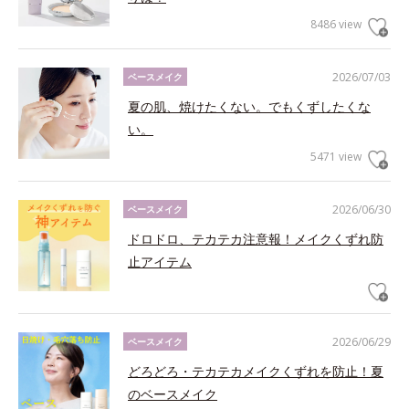
8486 view
2026/07/03
ベースメイク
夏の肌、焼けたくない。でもくずしたくな
い。
5471 view
2026/06/30
ベースメイク
ドロドロ、テカテカ注意報！メイクくずれ防
止アイテム
2026/06/29
ベースメイク
どろどろ・テカテカメイクくずれを防止！夏
のベースメイク