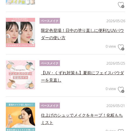
2026/05/26
ベースメイク
限定色登場！日中の塗り直しに便利なUVパウ
ダーの使い方
0 view
2026/05/25
ベースメイク
【UV・くずれ対策も】夏前にフェイスパウダ
ーを見直し
0 view
2026/05/21
ベースメイク
仕上げのシュッでメイクをキープ！化粧もち
ミスト