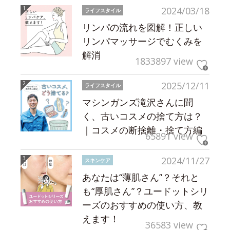
2024/03/18
ライフスタイル
リンパの流れを図解！正しい
リンパマッサージでむくみを
解消
1833897 view
2025/12/11
ライフスタイル
マシンガンズ滝沢さんに聞
く、古いコスメの捨て方は？
｜コスメの断捨離・捨て方編
65891 view
2024/11/27
スキンケア
あなたは“薄肌さん”？それと
も“厚肌さん”？ユードットシリ
ーズのおすすめの使い方、教
えます！
36583 view