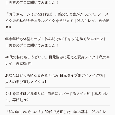
｜美容のプロに聞いてみました！
「お母さん、シミがなければ…」娘のひと言がきっかけ。ノーメ
イク派の私がナチュラルメイクを学びます｜私のキレイ、再始動
＃4
年末年始も体型キープ！休み明けの“ドキッ”を防ぐ3つのヒント
｜美容のプロに聞いてみました！
40代の私にちょうどいい。目元悩みに応える変身メイク｜私のキ
レイ、再始動 #1
あなたはどっち!? たるみ＆くぼみ 目元タイプ別アイメイク術｜
大人の学び直しメイク #1
シミを隠すほど厚塗りに…自然にカバーするメイク術｜私のキレ
イ、再始動 #2
「私の眉これでいい？」50代で見直したい眉の基本｜私のキレ