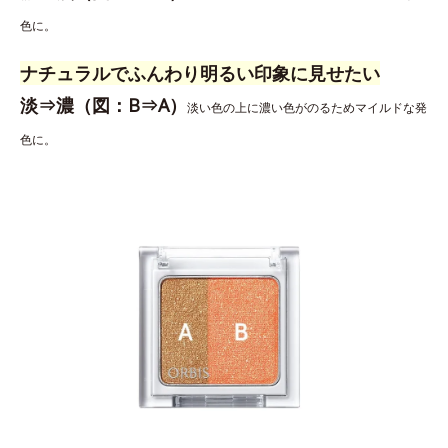
色に。
ナチュラルでふんわり明るい印象に見せたい
淡⇒濃（図：B⇒A）
淡い色の上に濃い色がのるためマイルドな発
色に。