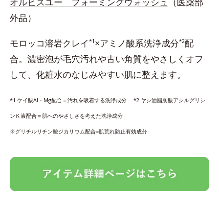
オルビスユー フォーミングウォッシュ
（医薬部
外品）
モロッコ溶岩クレイ
*1
×アミノ酸系洗浄成分
*2
配
合。濃密泡が毛穴汚れや古い角質をやさしくオフ
して、化粧水のなじみやすい肌に整えます。
*1 ケイ酸Al・Mg配合＝汚れを吸着する洗浄成分 *2 ヤシ油脂肪酸アシルグリシ
ンＫ液配合＝肌へのやさしさを考えた洗浄成分
※グリチルリチン酸ジカリウム配合=肌荒れ防止有効成分