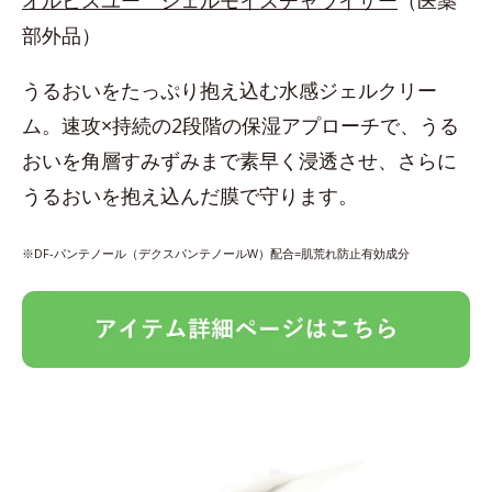
部外品）
うるおいをたっぷり抱え込む水感ジェルクリー
ム。速攻×持続の2段階の保湿アプローチで、うる
おいを角層すみずみまで素早く浸透させ、さらに
うるおいを抱え込んだ膜で守ります。
※DF-パンテノール（デクスパンテノールW）配合=肌荒れ防止有効成分