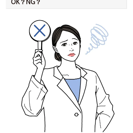
OK？NG？