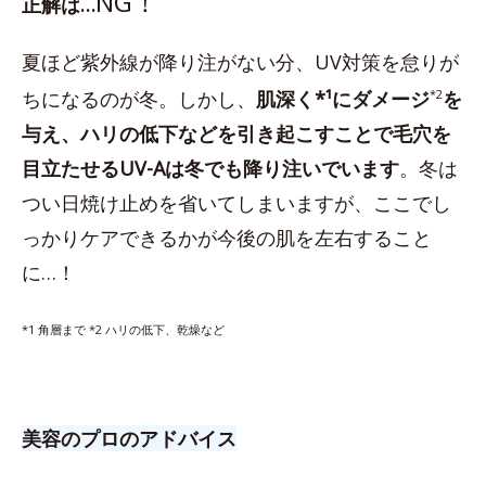
NG！
正解は…
夏ほど紫外線が降り注がない分、UV対策を怠りが
ちになるのが冬。しかし、
肌深く*¹にダメージ
*2
を
与え、ハリの低下などを引き起こすことで毛穴を
目立たせるUV-Aは冬でも降り注いでいます
。冬は
つい日焼け止めを省いてしまいますが、ここでし
っかりケアできるかが今後の肌を左右すること
に…！
*1 角層まで *2 ハリの低下、乾燥など
美容のプロのアドバイス