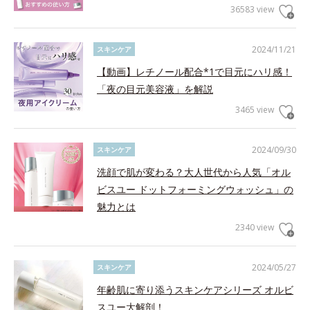
36583 view
2024/11/21
スキンケア
【動画】レチノール配合*1で目元にハリ感！
「夜の目元美容液」を解説
3465 view
2024/09/30
スキンケア
洗顔で肌が変わる？大人世代から人気「オル
ビスユー ドットフォーミングウォッシュ」の
魅力とは
2340 view
2024/05/27
スキンケア
年齢肌に寄り添うスキンケアシリーズ オルビ
スユー大解剖！