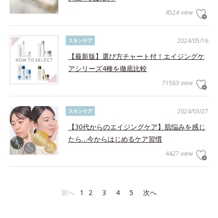
4524 view
2024/05/16
スキンケア
【最新版】選び方チャート付！エイジングケ
アシリーズ4種を徹底比較
71583 view
2024/03/27
スキンケア
【30代からのエイジングケア】肌悩みを感じ
たら…今からはじめるケア習慣
4427 view
前へ
1
2
3
4
5
次へ