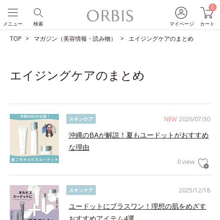
0
メニュー
検索
マイページ
カート
TOP
マガジン（美容情報・読み物）
エイジングケアのまとめ
エイジングケアのまとめ
NEW
2026/07/30
スキンケア
沖縄のBAが解説！夏もユードットがおすすめ
な理由
0 view
2025/12/18
スキンケア
ユードットにプラスワン！理想の肌をめざす
おすすめアイテム4選