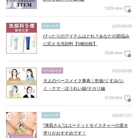
1828 view
2025/06/26
スキンケア
ぴったりのアイテムはどれ？あなたの肌悩み
に応える洗顔料【5種比較】
2548 view
2025/03/28
ベースメイク
大人のベースメイク事典｜乾燥/くすみ/シ
ミ・クマ・ほうれい線/テカリ編
6128 view
2024/11/27
スキンケア
“薄肌さん”はユードットモイスチャーの置き
塗りがおすすめです！