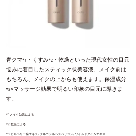
青クマ
・くすみ
・乾燥といった現代女性の目元
*1
*2
悩みに着目したスティック状美容液。メイク前は
もちろん、メイクの上からも使えます。保湿成分
×マッサージ効果で明るい印象の目元に導きま
*3
す。
*1メイク効果による
*2 乾燥による
*3 ビルベリー葉エキス, グルコシルヘスペリジン, ワイルドタイムエキス