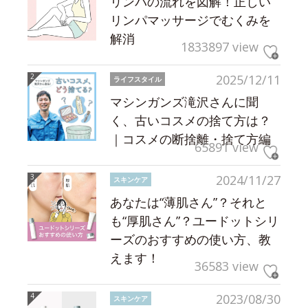
リンパの流れを図解！正しい
リンパマッサージでむくみを
解消
1833897 view
2025/12/11
ライフスタイル
マシンガンズ滝沢さんに聞
く、古いコスメの捨て方は？
｜コスメの断捨離・捨て方編
65891 view
2024/11/27
スキンケア
あなたは“薄肌さん”？それと
も“厚肌さん”？ユードットシリ
ーズのおすすめの使い方、教
えます！
36583 view
2023/08/30
スキンケア