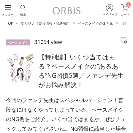
0
メニュー
検索
マイページ
カート
TOP
マガジン（美容情報・読み物）
ベースメイクのまとめ
【特別
31054 view
ベースメイク
【特別編】いくつ当てはま
る？ベースメイクの“あるあ
る”NG習慣5選／ファンデ先生
がお悩み解決！
今回のファンデ先生はスペシャルバージョン！普
段なにげなくやってしまっている、ベースメイク
のNG例をご紹介。いくつ当てはまるか、ぜひチェ
ックしてみてくださいね。NG習慣に該当した場合