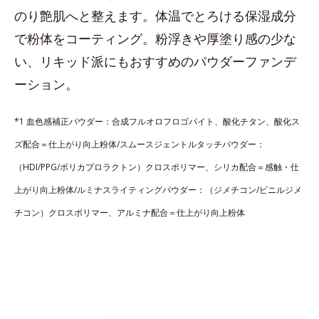
のり艶肌へと整えます。体温でとろける保湿成分
で粉体をコーティング。粉浮きや厚塗り感の少な
い、リキッド派にもおすすめのパウダーファンデ
ーション。
*1 血色感補正パウダー：合成フルオロフロゴパイト、酸化チタン、酸化ス
ズ配合＝仕上がり向上粉体/スムースジェントルタッチパウダー：
（HDI/PPG/ポリカプロラクトン）クロスポリマー、シリカ配合＝感触・仕
上がり向上粉体/ルミナスライティングパウダー：（ジメチコン/ビニルジメ
チコン）クロスポリマー、アルミナ配合＝仕上がり向上粉体