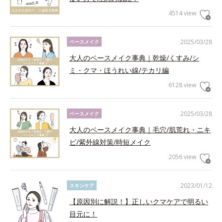
4514 view
2025/03/28
ベースメイク
大人のベースメイク事典｜乾燥/くすみ/シ
ミ・クマ・ほうれい線/テカリ編
6128 view
2025/03/28
ベースメイク
大人のベースメイク事典｜毛穴/肌荒れ・ニキ
ビ/紫外線対策/時短メイク
2056 view
2023/01/12
スキンケア
【原因別に解説！】正しいクマケアで明るい
目元に！