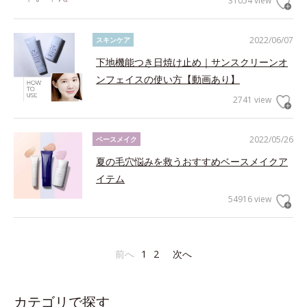
31054 view
2022/06/07
スキンケア
下地機能つき日焼け止め｜サンスクリーンオ
ンフェイスの使い方【動画あり】
2741 view
2022/05/26
ベースメイク
夏の毛穴悩みを救うおすすめベースメイクア
イテム
54916 view
前へ
1
2
次へ
カテゴリで探す