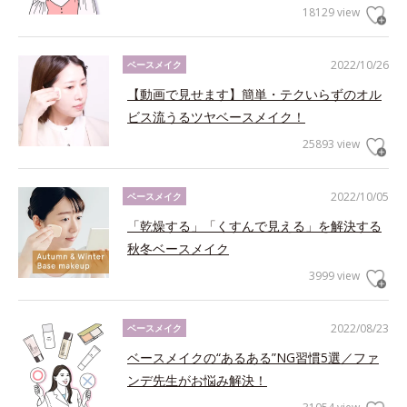
18129 view
2022/10/26
ベースメイク
【動画で見せます】簡単・テクいらずのオル
ビス流うるツヤベースメイク！
25893 view
2022/10/05
ベースメイク
「乾燥する」「くすんで見える」を解決する
秋冬ベースメイク
3999 view
2022/08/23
ベースメイク
ベースメイクの“あるある”NG習慣5選／ファ
ンデ先生がお悩み解決！