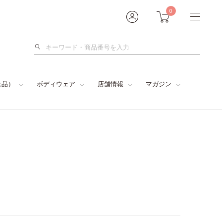
0
検
索
食品）
ボディウェア
店舗情報
マガジン