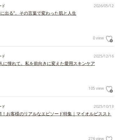
ード
2026/05/12
顔に出る”。その言葉で変わった肌と人生
0 view
ード
2025/12/16
人に憧れて。私を前向きに変えた愛用スキンケア
105 view
ード
2025/10/13
件超！お客様のリアルなエピソード特集｜マイオルビススト
276 view