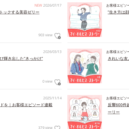
NEW
2026/07/17
お客様エピソ
トックする美容ゼリー
”生き方は
903 view
2026/03/13
お客様エピソ
び輝き出した“きっかけ”
きれいな友
0 view
2025/11/14
お客様エピソ
ドを｜お客様エピソード連載
反響600
ーリー
379 view