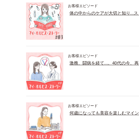
お客様エピソード
体の中からのケアが大切と知り…ス
お客様エピソード
激務、闘病を経て…。40代の今、再
お客様エピソード
何歳になっても美容を楽しむマイン