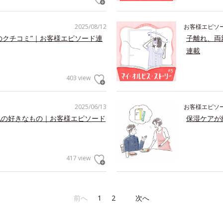
2025/08/12
お客様エピソ
のクチコミ”｜お客様エピソード連
子離れ、両
連載
403 view
2025/06/13
お客様エピソ
私の好きなもの｜お客様エピソード
保湿ケアが
417 view
前へ
1
2
次へ