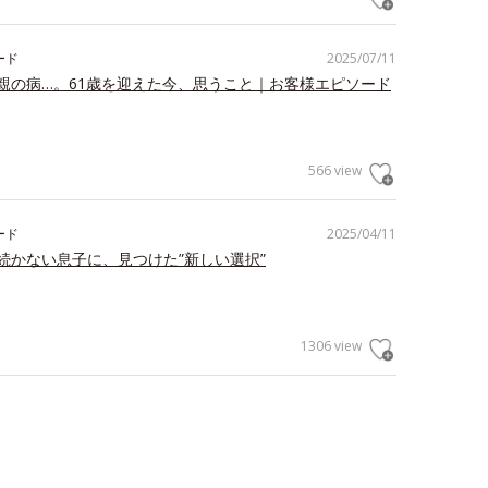
ード
2025/07/11
親の病…。61歳を迎えた今、思うこと｜お客様エピソード
566 view
ード
2025/04/11
続かない息子に、見つけた”新しい選択”
1306 view