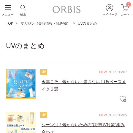
0
メニュー
検索
マイページ
カート
TOP
マガジン（美容情報・読み物）
UVのまとめ
UVのまとめ
NEW
2026/08/07
UV
今年こそ、焼かない・崩さない！UVベースメ
イク５選
NEW
2026/08/05
UV
シーン別！焼かないための“鉄壁UV対策”組み
合わせ