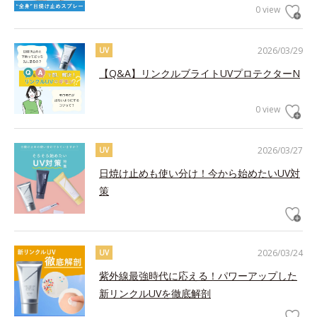
0 view
2026/03/29
UV
【Q&A】リンクルブライトUVプロテクターN
0 view
2026/03/27
UV
日焼け止めも使い分け！今から始めたいUV対
策
2026/03/24
UV
紫外線最強時代に応える！パワーアップした
新リンクルUVを徹底解剖