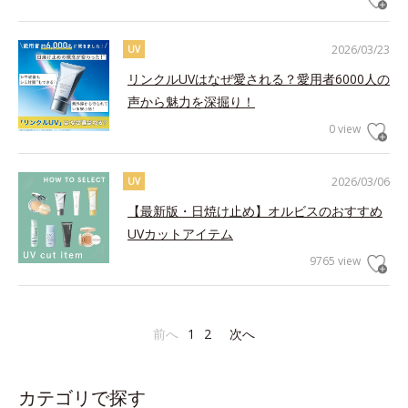
2026/03/23
UV
リンクルUVはなぜ愛される？愛用者6000人の
声から魅力を深掘り！
0 view
2026/03/06
UV
【最新版・日焼け止め】オルビスのおすすめ
UVカットアイテム
9765 view
前へ
1
2
次へ
カテゴリで探す