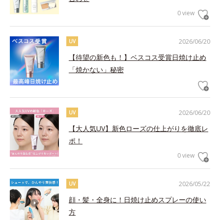
0 view
2026/06/20
UV
【待望の新色も！】ベスコス受賞日焼け止め
「焼かない」秘密
2026/06/20
UV
【大人気UV】新色ローズの仕上がりを徹底レ
ポ！
0 view
2026/05/22
UV
顔・髪・全身に！日焼け止めスプレーの使い
方