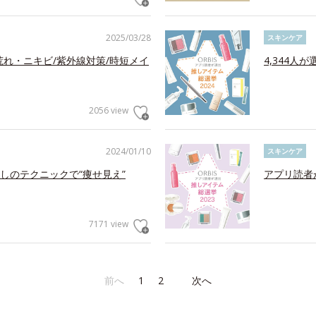
2025/03/28
スキンケア
荒れ・ニキビ/紫外線対策/時短メイ
4,344人
2056 view
2024/01/10
スキンケア
しのテクニックで“痩せ見え”
アプリ読者
7171 view
前へ
1
2
次へ