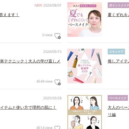
NEW
2026/08/01
ポイントメイ
答えます！
夏くずれを
0 view
2026/05/15
スキンケア
単テクニック｜大人の学び直しメ
推しアイテ
4549 view
2025/03/28
ベースメイク
イテムと使い方で理想の肌に！
大人のベー
リ編
4514 view