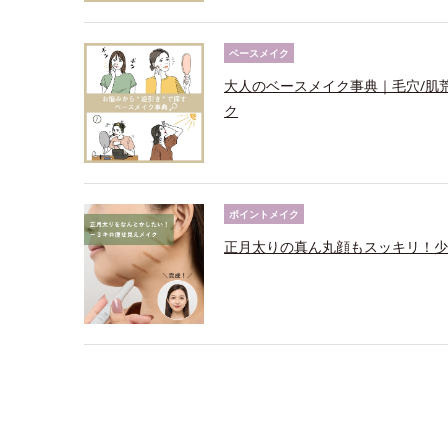
ベースメイク
大人のベースメイク事典｜毛穴/肌
ク
ポイントメイク
正月太りの真ん丸顔もスッキリ！少