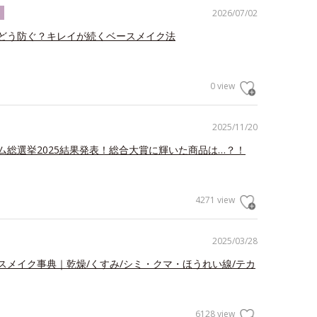
2026/07/02
ク
どう防ぐ？キレイが続くベースメイク法
0 view
2025/11/20
ム総選挙2025結果発表！総合大賞に輝いた商品は…？！
4271 view
2025/03/28
スメイク事典｜乾燥/くすみ/シミ・クマ・ほうれい線/テカ
6128 view