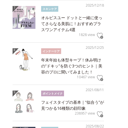
2025/12/18
スキンケア
オルビスユー ドットと一緒に使っ
てさらなる美肌に！おすすめプラ
スワンアイテム4選
1828 view
2025/12/25
インナーケア
年末年始も体型キープ！休み明け
の“ドキッ”を防ぐ3つのヒント｜美
容のプロに聞いてみました！
10467 view
2021/08/11
ポイントメイク
フェイスタイプの基本｜“似合う”が
見つかる16種類の顔印象
238957 view
2025/08/22