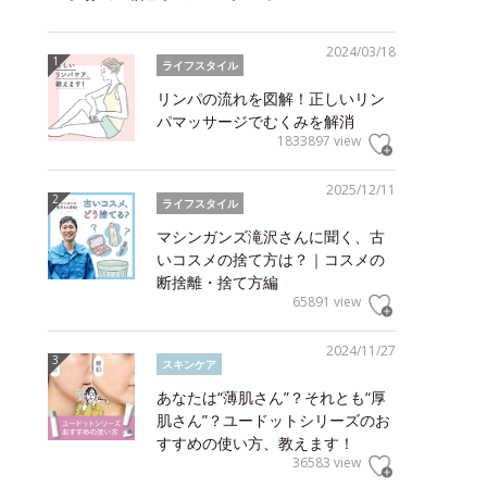
2024/03/18
ライフスタイル
リンパの流れを図解！正しいリン
パマッサージでむくみを解消
1833897 view
2025/12/11
ライフスタイル
マシンガンズ滝沢さんに聞く、古
いコスメの捨て方は？｜コスメの
断捨離・捨て方編
65891 view
2024/11/27
スキンケア
あなたは“薄肌さん”？それとも“厚
肌さん”？ユードットシリーズのお
すすめの使い方、教えます！
36583 view