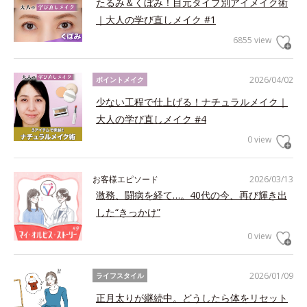
たるみ＆くぼみ！目元タイプ別アイメイク術
｜大人の学び直しメイク #1
6855 view
2026/04/02
ポイントメイク
少ない工程で仕上げる！ナチュラルメイク｜
大人の学び直しメイク #4
0 view
お客様エピソード
2026/03/13
激務、闘病を経て…。40代の今、再び輝き出
した“きっかけ”
0 view
2026/01/09
ライフスタイル
正月太りが継続中。どうしたら体をリセット