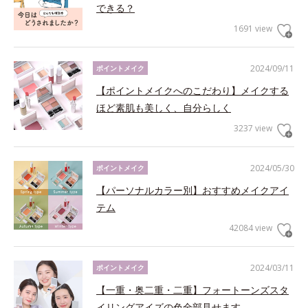
できる？
1691 view
2024/09/11
ポイントメイク
【ポイントメイクへのこだわり】メイクする
ほど素肌も美しく、自分らしく
3237 view
2024/05/30
ポイントメイク
【パーソナルカラー別】おすすめメイクアイ
テム
42084 view
2024/03/11
ポイントメイク
【一重・奥二重・二重】フォートーンズスタ
イリングアイズの色全部見せます