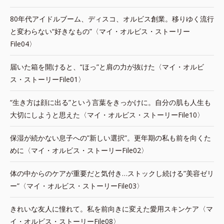
80年代アイドルブーム、ディスコ、オルビス創業。移りゆく流行
と変わらない“好きなもの”〈マイ・オルビス・ストーリー
File04〉
届いた箱を開けると、“ほっ”と肩の力が抜けた〈マイ・オルビ
ス・ストーリーFile01〉
“生き方は顔に出る”という言葉をきっかけに。自分の肌も人生も
大切にしようと思えた〈マイ・オルビス・ストーリーFile10〉
保湿が続かない息子への”新しい選択”。更年期の私も前を向くた
めに〈マイ・オルビス・ストーリーFile02〉
体の中からのケアが重要だと気付き…ストックし続ける”美容ゼリ
ー”〈マイ・オルビス・ストーリーFile03〉
きれいな友人に憧れて。私を前向きに変えた愛用スキンケア〈マ
イ・オルビス・ストーリーFile08〉