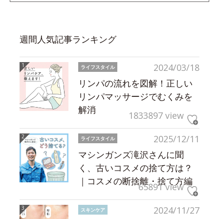
週間人気記事ランキング
2024/03/18
ライフスタイル
リンパの流れを図解！正しい
リンパマッサージでむくみを
解消
1833897 view
2025/12/11
ライフスタイル
マシンガンズ滝沢さんに聞
く、古いコスメの捨て方は？
｜コスメの断捨離・捨て方編
65891 view
2024/11/27
スキンケア