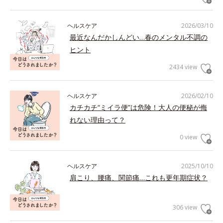
ヘルスケア
2026/03/10
最近なんだかしんどい…春のメンタル不調の
ヒント
2434 view
ヘルスケア
2026/02/10
カチカチ“ミイラ便”は危険！大人の便秘が侮
れない理由って？
0 view
ヘルスケア
2025/10/10
肩こり、腰痛、関節痛…これも更年期症状？
306 view