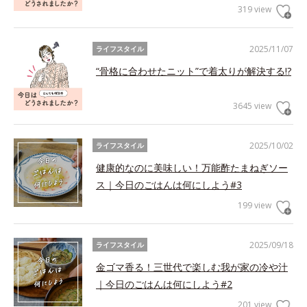
319 view
2025/11/07
ライフスタイル
“骨格に合わせたニット”で着太りが解決する!?
3645 view
2025/10/02
ライフスタイル
健康的なのに美味しい！万能酢たまねぎソー
ス｜今日のごはんは何にしよう#3
199 view
2025/09/18
ライフスタイル
金ゴマ香る！三世代で楽しむ我が家の冷や汁
｜今日のごはんは何にしよう#2
201 view