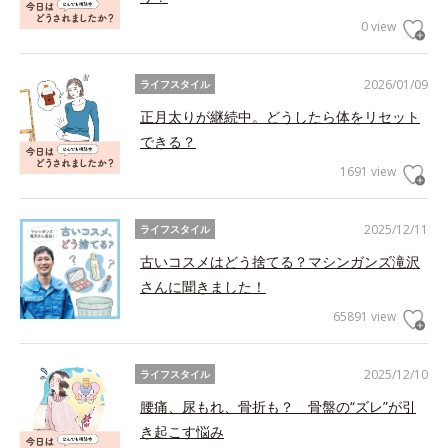
0 view
2026/01/09
ライフスタイル
正月太りが継続中。どうしたら体をリセット
できる？
1691 view
2025/12/11
ライフスタイル
古いコスメはどう捨てる？マシンガンズ滝沢
さんに聞きました！
65891 view
2025/12/10
ライフスタイル
腰痛、尿もれ、骨折も？ 骨盤の“ズレ”が引
き起こす悩み