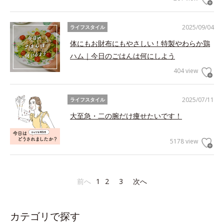
2025/09/04
ライフスタイル
体にもお財布にもやさしい！特製やわらか鶏
ハム｜今日のごはんは何にしよう
404 view
2025/07/11
ライフスタイル
大至急・二の腕だけ痩せたいです！
5178 view
前へ
1
2
3
次へ
カテゴリで探す