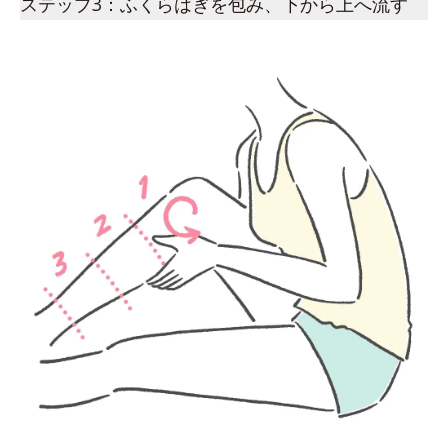
ステップ3：ふくらはぎを包み、下から上へ流す