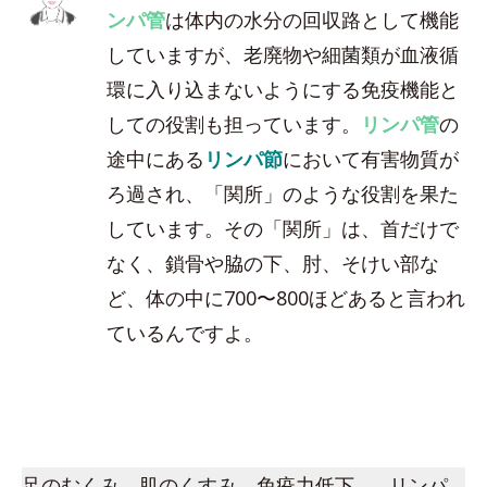
ンパ管
は体内の水分の回収路として機能
していますが、老廃物や細菌類が血液循
環に入り込まないようにする免疫機能と
しての役割も担っています。
リンパ管
の
途中にある
リンパ節
において有害物質が
ろ過され、「関所」のような役割を果た
しています。その「関所」は、首だけで
なく、鎖骨や脇の下、肘、そけい部な
ど、体の中に700〜800ほどあると言われ
ているんですよ。
足のむくみ、肌のくすみ、免疫力低下…。リンパ